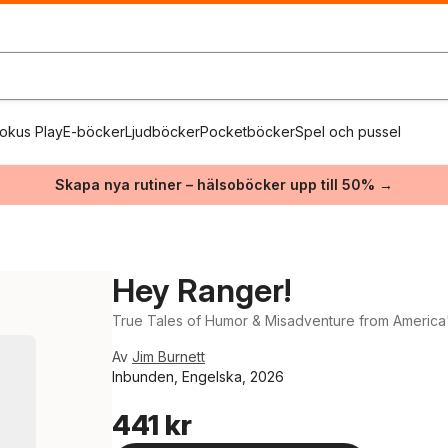
okus Play
E-böcker
Ljudböcker
Pocketböcker
Spel och pussel
Skapa nya rutiner – hälsoböcker upp till 50% →
Hey Ranger!
True Tales of Humor & Misadventure from America'
Av
Jim Burnett
Inbunden, Engelska, 2026
441 kr