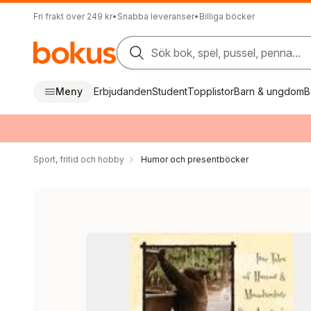
Fri frakt över 249 kr
•
Snabba leveranser
•
Billiga böcker
Sök bok, spel, pussel, penna...
Meny
Erbjudanden
Student
Topplistor
Barn & ungdom
B
Sport, fritid och hobby
Humor och presentböcker