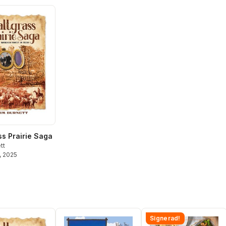
ss Prairie Saga
tt
, 2025
Signerad!