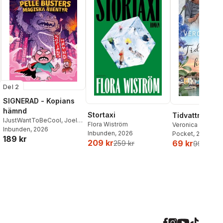
Del 2
SIGNERAD - Kopians
hämnd
Stortaxi
Tidvattnets h
IJustWantToBeCool
,
Joel
Flora Wiström
Veronica Henry
Adolphson
Inbunden
, 2026
,
Emil Ejdemo
Inbunden
, 2026
Pocket
, 2026
189 kr
Beer
,
Victor Beer
209 kr
69 kr
259 kr
99 kr