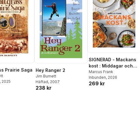
SIGNERAD - Mackans
kost : Middagar och
ss Prairie Saga
Hey Ranger 2
matlådor
Marcus Frank
tt
Jim Burnett
Inbunden
, 2026
, 2025
Häftad
, 2007
269 kr
238 kr