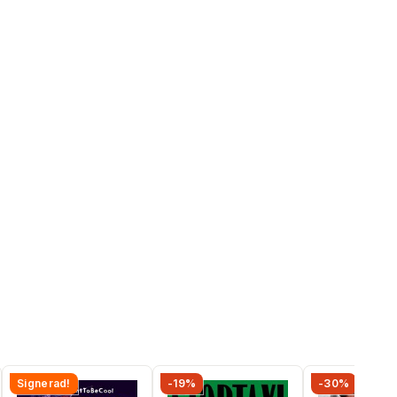
Signerad!
-19%
-30%