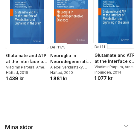
Del 11
Del 1175
Glutamate and AT
Neuroglia in
Glutamate and ATP
at the Interface of
Neurodegenerative
at the Interface of
Metabolism and
Vladimir Parpura
,
Arne
Diseases
Alexei Verkhratsky
,
Metabolism and
Vladimir Parpura
,
Arne
Schousboe
Inbunden
, 2014
,
Alexei
Margaret S. Ho
Häftad
, 2020
,
Robert
Schousboe
Häftad
, 2016
,
Alexei
Signaling in the
Signaling in the
1 077 kr
Verkhratsky
1 881 kr
1 439 kr
Zorec
,
Vladimir Parpura
Verkhratsky
Brain
Brain
Mina sidor