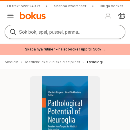
Fri frakt över 249 kr
•
Snabba leveranser
•
Billiga böcker
Sök bok, spel, pussel, penna...
Skapa nya rutiner – hälsoböcker upp till 50% →
Medicin
Medicin: icke kliniska discipliner
Fysiologi