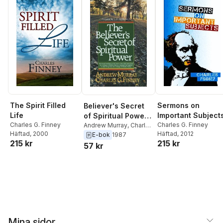
The Spirit Filled
Sermons on
Believer's Secret
Life
Important Subject
of Spiritual Power
Charles G. Finney
Charles G. Finney
(Andrew Murray
Andrew Murray
,
Charles
Häftad
, 2000
Häftad
, 2012
G. Finney
,
L. G.,Jr.
E-bok
1987
Devotional Library)
215 kr
215 kr
Parkhurst
57 kr
Mina sidor