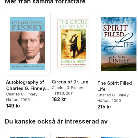
Mer från samma författare
Circus of Dr. Lao
Autobiography of
The Spirit Filled
Charles G. Finney
Charles G. Finney –
Life
Häftad
, 2011
The Life Story of
Charles G. Finney
,
Charles G. Finney
182 kr
Helen Wessel
Häftad
, 2006
,
Helen
America`s Greatest
Häftad
, 2000
149 kr
Wessel
215 kr
Evangelist––In His
Own Words
Hoppa över listan
Du kanske också är intresserad av