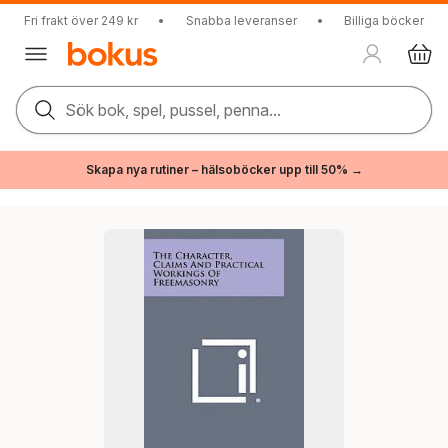
Fri frakt över 249 kr
•
Snabba leveranser
•
Billiga böcker
Sök bok, spel, pussel, penna...
Skapa nya rutiner – hälsoböcker upp till 50% →