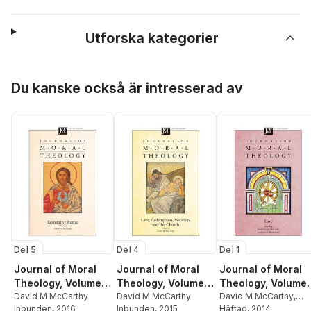
Utforska kategorier
Hoppa över listan
Du kanske också är intresserad av
Del 5
Del 4
Del 1
Journal of Moral
Journal of Moral
Journal of Moral
Theology, Volume
Theology, Volume
Theology, Volume 
5, Number 2
David M McCarthy
4, Number 2
David M McCarthy
Number 2
David M McCarthy
,
Inbunden
, 2016
Inbunden
, 2015
Joshua P Hochschild
Häftad
, 2014