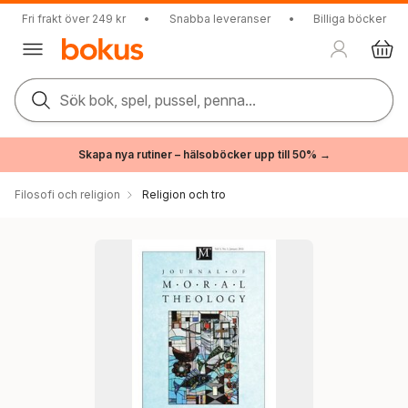
Fri frakt över 249 kr
•
Snabba leveranser
•
Billiga böcker
Sök bok, spel, pussel, penna...
Skapa nya rutiner – hälsoböcker upp till 50% →
Filosofi och religion
Religion och tro