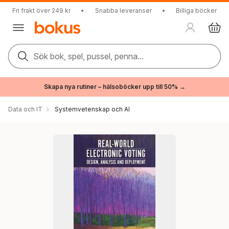
Fri frakt över 249 kr
•
Snabba leveranser
•
Billiga böcker
Sök bok, spel, pussel, penna...
Skapa nya rutiner – hälsoböcker upp till 50% →
Data och IT
Systemvetenskap och AI