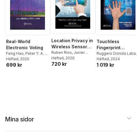
Location Privacy in
Real-World
Touchless
Wireless Sensor
Electronic Voting
Fingerprint
Networks
Ruben Rios
,
Javier
Feng Hao
,
Peter Y. A.
Biometrics
Ruggero Donida Labat
Lopez
Häftad
,
, 2020
Jorge Cuellar
Ryan
Häftad
, 2020
Vincenzo Piuri
Häftad
, 2024
,
Fabio
720 kr
699 kr
1 019 kr
Scotti
Mina sidor