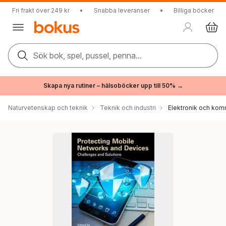
Fri frakt över 249 kr
•
Snabba leveranser
•
Billiga böcker
Sök bok, spel, pussel, penna...
Skapa nya rutiner – hälsoböcker upp till 50% →
Naturvetenskap och teknik
Teknik och industri
Elektronik och kom