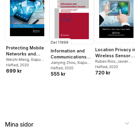
Del 11999
Protecting Mobile
Location Privacy i
Information and
Networks and
Wireless Sensor
Communications
Devices
Weizhi Meng
,
Xiapu
Networks
Ruben Rios
,
Javier
Security
Jianying Zhou
,
Xiapu
Luo
Häftad
,
Steven Furnell
, 2020
,
Lopez
Häftad
,
, 2020
Jorge Cuellar
Luo
Häftad
,
Qingni Shen
, 2020
,
Zhen
699 kr
Jianying Zhou
720 kr
555 kr
Xu
Mina sidor