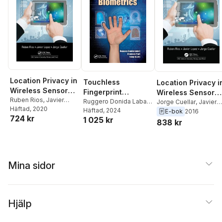
Location Privacy in
Touchless
Location Privacy i
Wireless Sensor
Fingerprint
Wireless Sensor
Networks
Ruben Rios
,
Javier
Biometrics
Ruggero Donida Labati
,
Networks
Jorge Cuellar
,
Javier
Lopez
Häftad
,
, 2020
Jorge Cuellar
Vincenzo Piuri
Häftad
, 2024
,
Fabio
Lopez
,
Ruben Rios
E-bok
2016
724 kr
1 025 kr
Scotti
838 kr
Mina sidor
Hjälp