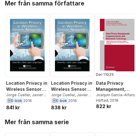
Mer från samma författare
Del 11025
Location Privacy in
Location Privacy in
Data Privacy
Wireless Sensor
Wireless Sensor
Management,
Networks
Jorge Cuellar
,
Javier
Networks
Jorge Cuellar
,
Javier
Cryptocurrencies
Joaquin Garcia-Alfaro
,
Lopez
,
Ruben Rios
Lopez
,
Ruben Rios
Jordi Herrera-
Häftad
, 2018
E-bok
2016
E-bok
2016
and Blockchain
822 kr
Joancomartí
,
Giovanni
841 kr
838 kr
Technology
Livraga
,
Ruben Rios
Hoppa över listan
Mer från samma serie