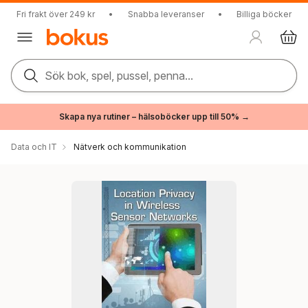
Fri frakt över 249 kr
•
Snabba leveranser
•
Billiga böcker
Sök bok, spel, pussel, penna...
Skapa nya rutiner – hälsoböcker upp till 50% →
Data och IT
Nätverk och kommunikation