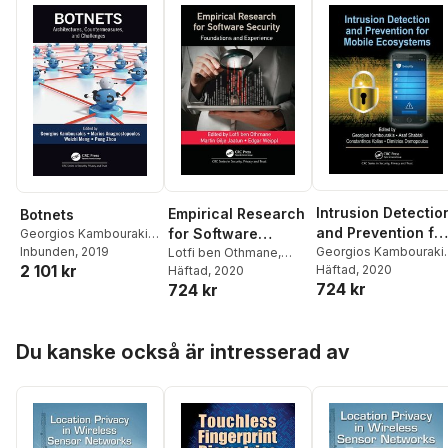
Intrusion Detectio
Empirical Research
Botnets
and Prevention fo
for Software
Georgios Kambourakis
,
Marios
Inbunden
, 2019
Mobile Ecosystem
Georgios Kambouraki
Security
Lotfi ben Othmane
,
2 101 kr
Anagnostopoulos
,
Asaf Shabtai
Häftad
, 2020
,
Martin Gilje Jaatun
Häftad
, 2020
,
724 kr
Weizhi Meng
,
Peng
Constantinos Kolias
,
724 kr
Edgar Weippl
Zhou
Dimitrios Damopoulos
Hoppa över listan
Du kanske också är intresserad av