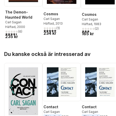
The Demon-
Cosmos
Cosmos
Haunted World
Carl Sagan
Carl Sagan
Carl Sagan
Häftad
, 2013
Häftad
, 1983
Häftad
, 2000
(
1
)
(
2
)
5,0
utav 5 stjärnor. Totalt antal röster:
3,0
utav 5 stjärnor. Tota
(
6
)
234 kr
165 kr
4,5
utav 5 stjärnor. Totalt antal röster:
235 kr
Hoppa över listan
Du kanske också är intresserad av
Contact
Contact
Carl Sagan
Carl Sagan