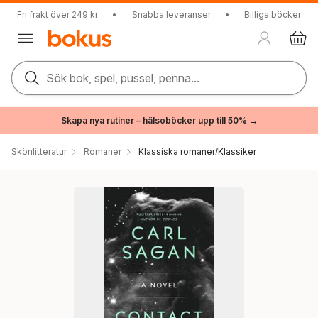
Fri frakt över 249 kr
•
Snabba leveranser
•
Billiga böcker
Sök bok, spel, pussel, penna...
Skapa nya rutiner – hälsoböcker upp till 50% →
Skönlitteratur
Romaner
Klassiska romaner/Klassiker