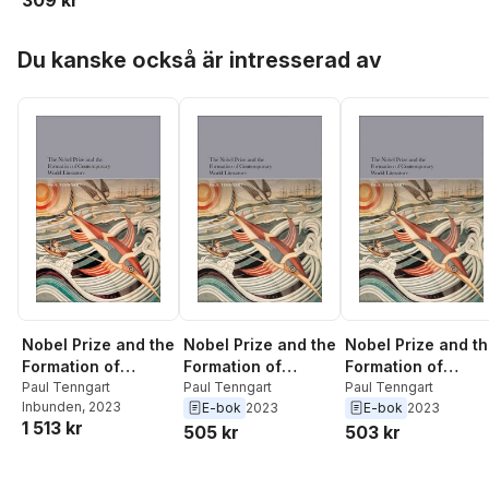
309 kr
Veno Taufer
,
Katja
Perat
,
Aleš Šteger
,
Hoppa över listan
Lennart Hellsing
,
Malt
Du kanske också är intresserad av
Persson
,
Oscar Nilsso
Tornborg
,
Mette
Moestrup
,
Kaj Falkma
Jonas Ellerström
,
Jon
Brun
,
Bengt af
Klintberg
,
H. D.
,
Matild
Södergran
Nobel Prize and the
Nobel Prize and the
Nobel Prize and t
Formation of
Formation of
Formation of
Contemporary
Paul Tenngart
Contemporary
Paul Tenngart
Contemporary
Paul Tenngart
Inbunden
, 2023
E-bok
2023
E-bok
2023
World Literature
World Literature
World Literature
1 513 kr
505 kr
503 kr