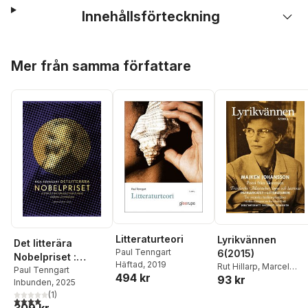
Innehållsförteckning
Hoppa över listan
Mer från samma författare
Litteraturteori
Lyrikvännen
Det litterära
Paul Tenngart
6(2015)
Nobelpriset :
Häftad
, 2019
Rut Hillarp
,
Marcel
historien om
Paul Tenngart
494 kr
93 kr
Beyer
,
Paul Tenngart
,
Inbunden
, 2025
världslitteraturens
Per Bergström
,
Tina
(
1
)
största utmärkelse
4,0
utav 5 stjärnor. Totalt antal röster:
Kozin
,
Milan Jesih
,