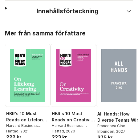
Innehållsförteckning
Hoppa över listan
Mer från samma författare
HBR's 10 Must
HBR's 10 Must
All Hands: How
Reads on Lifelong
Reads on Creativity
Diverse Teams Wi
Learning (with
Harvard Business
(with bonus article
Harvard Business
Francesca Gino
Review
Häftad
, 2021
,
Carol Dweck
,
Review
Häftad
, 2020
,
Francesca
Inbunden
, 2027
bonus article "The
"How Pixar Fosters
222 kr
223 kr
Marcus Buckingham
,
Gino
,
Adam Grant
,
Ed
375 kr