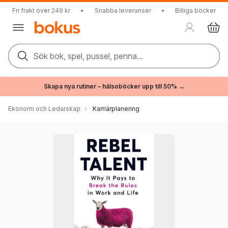
Fri frakt över 249 kr
•
Snabba leveranser
•
Billiga böcker
Sök bok, spel, pussel, penna...
Skapa nya rutiner – hälsoböcker upp till 50% →
Ekonomi och Ledarskap
Karriärplanering