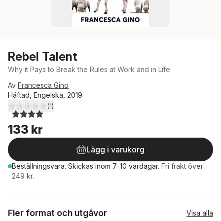
Rebel Talent
Why it Pays to Break the Rules at Work and in Life
Av
Francesca Gino
Häftad, Engelska, 2019
(
1
)
4,0
utav 5 stjärnor. Totalt antal röster:
133 kr
Lägg i varukorg
Beställningsvara.
Skickas
inom 7-10 vardagar
.
Fri frakt över
249 kr.
Fler format och utgåvor
Visa alla