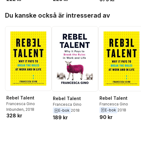
Right Mindset for
Collective
Francesca Gino
,
John
Catmull
,
Teresa M.
Success" with
Creativity" By Ed
H. Zenger
Amabile
Hoppa över listan
Carol Dweck)
Catmull)
Du kanske också är intresserad av
Rebel Talent
Rebel Talent
Rebel Talent
Francesca Gino
Francesca Gino
Francesca Gino
Inbunden
, 2018
E-bok
2018
E-bok
2018
328 kr
90 kr
189 kr