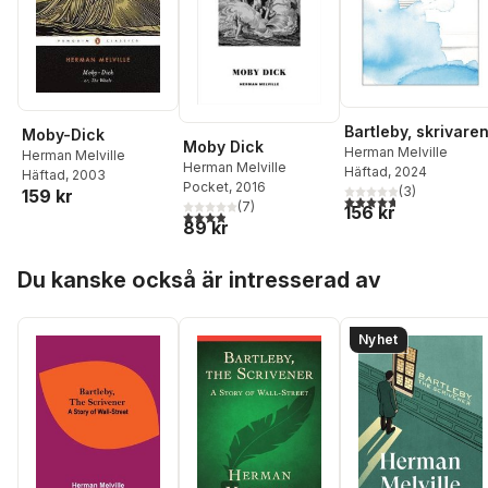
Bartleby, skrivare
Moby-Dick
Moby Dick
Herman Melville
Herman Melville
Herman Melville
Häftad
, 2024
Häftad
, 2003
Pocket
, 2016
(
3
)
159 kr
4,7
utav 5 stjärnor. Tota
(
7
)
156 kr
3,9
utav 5 stjärnor. Totalt antal röster:
89 kr
Hoppa över listan
Du kanske också är intresserad av
Nyhet