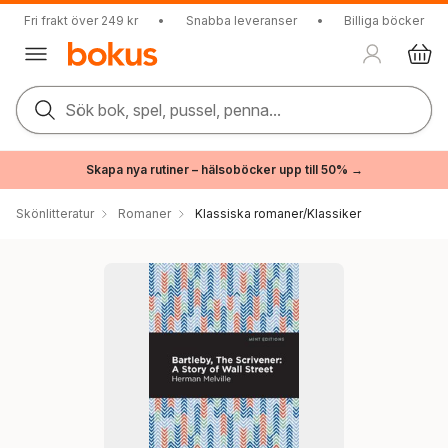
Fri frakt över 249 kr
•
Snabba leveranser
•
Billiga böcker
Sök bok, spel, pussel, penna...
Skapa nya rutiner – hälsoböcker upp till 50% →
Skönlitteratur
Romaner
Klassiska romaner/Klassiker