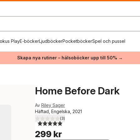
okus Play
E-böcker
Ljudböcker
Pocketböcker
Spel och pussel
Skapa nya rutiner – hälsoböcker upp till 50% →
Home Before Dark
Av
Riley Sager
Häftad, Engelska, 2021
(
3
)
5,0
utav 5 stjärnor. Totalt antal röster:
299 kr