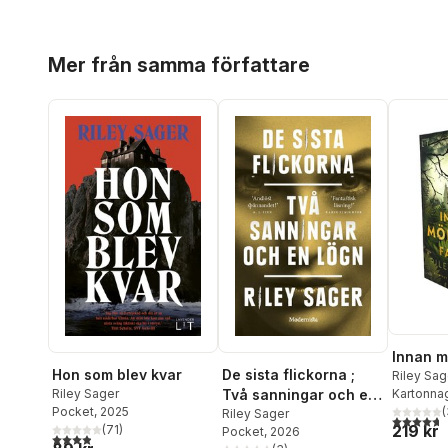
Hoppa över listan
Mer från samma författare
Innan m
Hon som blev kvar
De sista flickorna ;
Riley Sag
Riley Sager
Två sanningar och en
Kartonna
Pocket
, 2025
(
lögn
Riley Sager
4,7
utav 5 
219 kr
(
71
)
Pocket
, 2026
3,9
utav 5 stjärnor. Totalt antal röster: