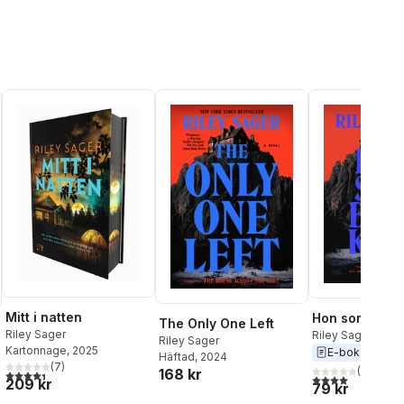
Mitt i natten
Hon som blev 
The Only One Left
Riley Sager
Riley Sager
Riley Sager
Kartonnage
, 2025
E-bok
2024
Häftad
, 2024
(
7
)
(
22
)
168 kr
4,4
utav 5 stjärnor. Totalt antal röster:
4,0
utav 5 stjärnor
209 kr
79 kr