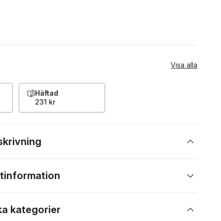
Visa alla
Häftad
231 kr
skrivning
tinformation
ka kategorier