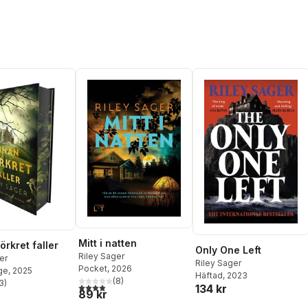
Mitt i natten
örkret faller
Only One Left
Riley Sager
er
Riley Sager
Pocket
, 2026
ge
, 2025
Häftad
, 2023
(
8
)
3
)
3,9
utav 5 stjärnor. Totalt antal röster:
134 kr
stjärnor. Totalt antal röster:
89 kr