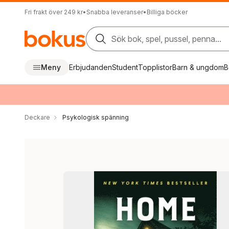
Fri frakt över 249 kr
•
Snabba leveranser
•
Billiga böcker
Sök bok, spel, pussel, penna...
Meny
Erbjudanden
Student
Topplistor
Barn & ungdom
B
Deckare
Psykologisk spänning