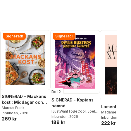
Signerad!
Signerad!
Del 2
SIGNERAD - Mackans
SIGNERAD - Kopians
kost : Middagar och
hämnd
Lamento
matlådor
Marcus Frank
IJustWantToBeCool
,
Joel
Madame Nielsen
Inbunden
, 2026
Adolphson
Inbunden
, 2026
,
Emil Ejdemo
Inbunden
, 2026
269 kr
189 kr
Beer
,
Victor Beer
222 kr