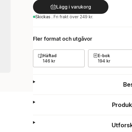
Lägg i varukorg
Skickas
.
Fri frakt över 249 kr.
Fler format och utgåvor
Häftad
E-bok
146 kr
194 kr
Be
Produk
Utfors