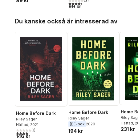
89 kr
(
3
)
4,3
utav 5 stjärnor. Totalt antal röster:
99 kr
Hoppa över listan
Du kanske också är intresserad av
Home B
Home Before Dark
Home Before Dark
Riley Sag
Riley Sager
Riley Sager
Häftad
, 
E-bok
2020
Häftad
, 2021
231 kr
194 kr
(
1
)
4,0
utav 5 stjärnor. Totalt antal röster:
146 kr