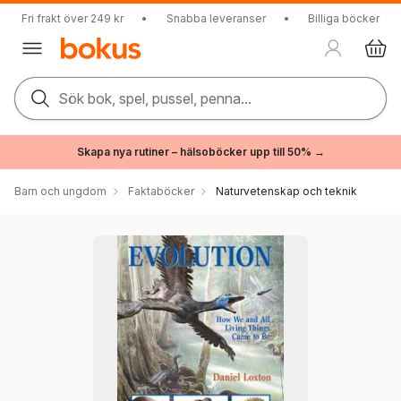
Fri frakt över 249 kr
•
Snabba leveranser
•
Billiga böcker
Sök bok, spel, pussel, penna...
Skapa nya rutiner – hälsoböcker upp till 50% →
Barn och ungdom
Faktaböcker
Naturvetenskap och teknik