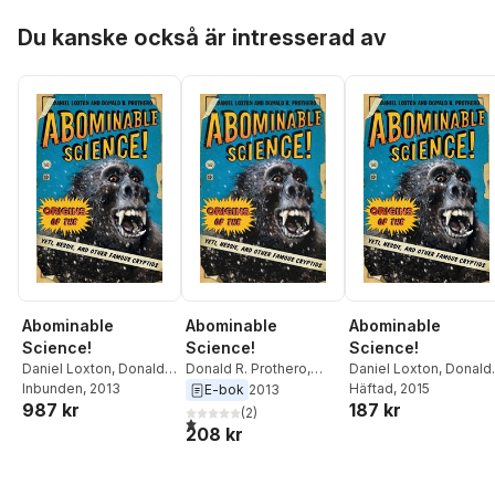
Hoppa över listan
Du kanske också är intresserad av
Abominable
Abominable
Abominable
Science!
Science!
Science!
Daniel Loxton
,
Donald
Donald R. Prothero
,
Daniel Loxton
,
Donald
R. Prothero
Inbunden
, 2013
Daniel Loxton
R. Prothero
Häftad
, 2015
E-bok
2013
987 kr
187 kr
(
2
)
1,0
utav 5 stjärnor. Totalt antal röster:
208 kr