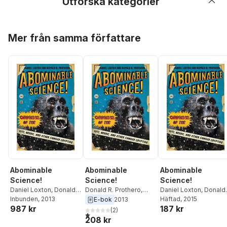
Utforska kategorier
Hoppa över listan
Mer från samma författare
Abominable
Abominable
Abominable
Science!
Science!
Science!
Daniel Loxton
,
Donald
Donald R. Prothero
,
Daniel Loxton
,
Donald
R. Prothero
Inbunden
, 2013
Daniel Loxton
R. Prothero
Häftad
, 2015
E-bok
2013
987 kr
187 kr
(
2
)
1,0
utav 5 stjärnor. Totalt antal röster:
208 kr