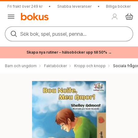
Fri frakt över 249 kr
•
Snabba leveranser
•
Billiga böcker
Sök bok, spel, pussel, penna...
Skapa nya rutiner – hälsoböcker upp till 50% →
Barn och ungdom
Faktaböcker
Kropp och knopp
Sociala frågo