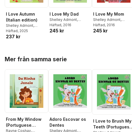
I Love Autumn
I Love My Dad
I Love My Mom
(Italian edition)
Shelley Admont
,
Shelley Admont
,
Kidkiddos Books
Häftad
, 2016
Kidkiddos Books
Häftad
, 2016
Shelley Admont
,
245 kr
245 kr
Kidkiddos Books
Häftad
, 2025
237 kr
Hoppa över listan
Mer från samma serie
From My Window
Adoro Escovar os
I Love to Brush My
(Portuguese
Dentes
Teeth (Portuguese
Brazilian Kids
Rayne Coshav
,
Shelley Admont
,