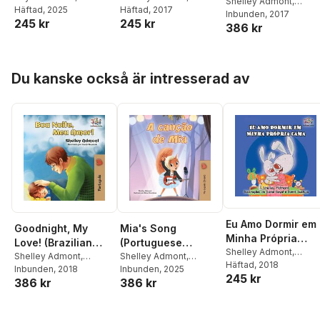
language
Shelley Admont
,
Kidkiddos Books
Häftad
, 2025
Kidkiddos Books
Häftad
, 2017
Book)
Kidkiddos Books
Inbunden
, 2017
children's book)
245 kr
245 kr
386 kr
Hoppa över listan
Du kanske också är intresserad av
Eu Amo Dormir em
Goodnight, My
Mia's Song
Minha Própria
Love! (Brazilian
(Portuguese
Cama
Shelley Admont
,
Portuguese
Shelley Admont
,
Children's Book -
Shelley Admont
,
Kidkiddos Books
Häftad
, 2018
Kidkiddos Books
Inbunden
, 2018
Kidkiddos Books
Inbunden
, 2025
Children's Book)
Brazilian)
245 kr
386 kr
386 kr