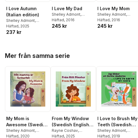
I Love Autumn
I Love My Dad
I Love My Mom
(Italian edition)
Shelley Admont
,
Shelley Admont
,
Kidkiddos Books
Häftad
, 2016
Kidkiddos Books
Häftad
, 2016
Shelley Admont
,
245 kr
245 kr
Kidkiddos Books
Häftad
, 2025
237 kr
Hoppa över listan
Mer från samma serie
My Mom is
From My Window
I Love to Brush My
Awesome (Swedish
(Swedish English
Teeth (Swedish
English Bilingual
Shelley Admont
,
Bilingual Kids Book)
Rayne Coshav
,
English Bilingual
Shelley Admont
,
Kidkiddos Books
Häftad
, 2020
Kidkiddos Books
Häftad
, 2025
Kidkiddos Books
Häftad
, 2019
Book for Kids)
book)