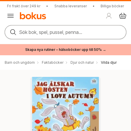
Fri frakt över 249 kr
•
Snabba leveranser
•
Billiga böcker
Sök bok, spel, pussel, penna...
Skapa nya rutiner – hälsoböcker upp till 50% →
Barn och ungdom
Faktaböcker
Djur och natur
Vilda djur