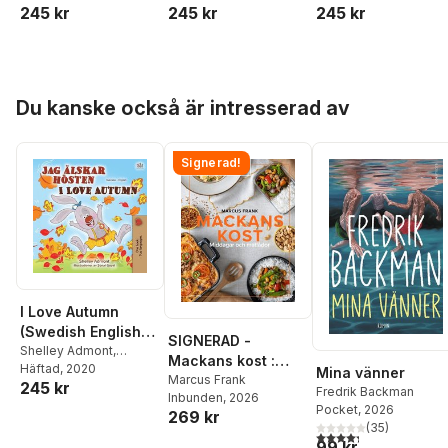
245 kr
245 kr
245 kr
Hoppa över listan
Du kanske också är intresserad av
Signerad!
I Love Autumn
(Swedish English
SIGNERAD -
Bilingual Book for
Shelley Admont
,
Mackans kost :
Kidkiddos Books
Häftad
, 2020
Children)
Mina vänner
Middagar och
Marcus Frank
245 kr
Fredrik Backman
Inbunden
, 2026
matlådor
Pocket
, 2026
269 kr
(
35
)
4,3
utav 5 stjärnor. Tota
99 kr