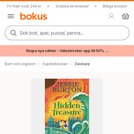
Fri frakt över 249 kr
•
Snabba leveranser
•
Billiga böcker
Sök bok, spel, pussel, penna...
Skapa nya rutiner – hälsoböcker upp till 50% →
Barn och ungdom
Kapitelböcker
Deckare