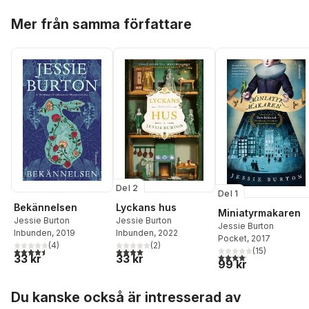
Hoppa över listan
Mer från samma författare
Del 2
Del 1
Bekännelsen
Lyckans hus
Miniatyrmakaren
Jessie Burton
Jessie Burton
Jessie Burton
Inbunden
, 2019
Inbunden
, 2022
Pocket
, 2017
(
4
)
(
2
)
4,5
utav 5 stjärnor. Totalt antal röster:
4,0
utav 5 stjärnor. Totalt antal röster:
(
15
)
4,1
utav 5 stjärnor. Total
33 kr
33 kr
99 kr
Hoppa över listan
Du kanske också är intresserad av