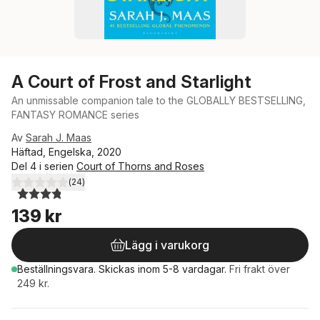
A Court of Frost and Starlight
An unmissable companion tale to the GLOBALLY BESTSELLING,
FANTASY ROMANCE series
Av
Sarah J. Maas
Häftad, Engelska, 2020
Del 4 i serien
Court of Thorns and Roses
(
24
)
3,8
utav 5 stjärnor. Totalt antal röster:
139 kr
Lägg i varukorg
Beställningsvara.
Skickas
inom 5-8 vardagar
.
Fri frakt över
249 kr.