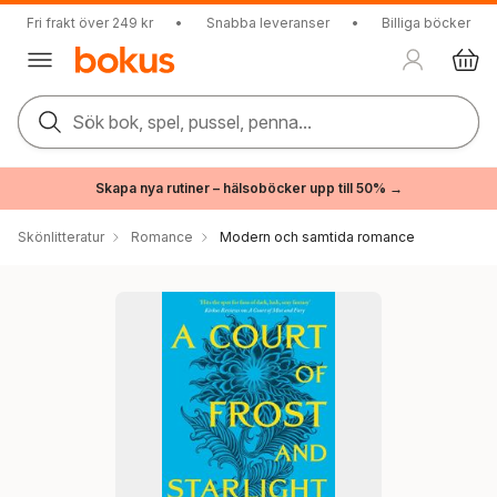
Fri frakt över 249 kr
•
Snabba leveranser
•
Billiga böcker
Sök bok, spel, pussel, penna...
Skapa nya rutiner – hälsoböcker upp till 50% →
Skönlitteratur
Romance
Modern och samtida romance