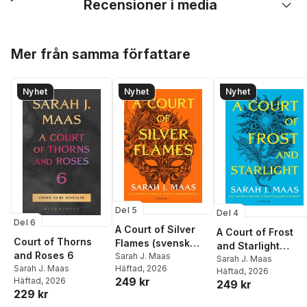
Recensioner i media
Hoppa över listan
Mer från samma författare
Nyhet
Nyhet
Nyhet
Del 5
Del 4
Del 6
A Court of Silver
A Court of Frost
Court of Thorns
Flames (svensk
and Starlight
and Roses 6
utgåva)
Sarah J. Maas
(svensk utgåva)
Sarah J. Maas
Sarah J. Maas
Häftad
, 2026
Häftad
, 2026
249 kr
Häftad
, 2026
249 kr
229 kr