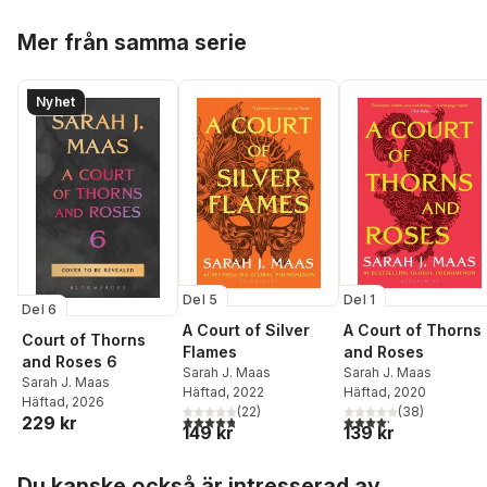
Hoppa över listan
Mer från samma serie
Nyhet
Del 5
Del 1
Del 6
A Court of Silver
A Court of Thorns
Court of Thorns
Flames
and Roses
and Roses 6
Sarah J. Maas
Sarah J. Maas
Sarah J. Maas
Häftad
, 2022
Häftad
, 2020
Häftad
, 2026
(
22
)
(
38
)
4,8
utav 5 stjärnor. Totalt antal röster:
4,2
utav 5 stjärnor. Tota
229 kr
149 kr
139 kr
Hoppa över listan
Du kanske också är intresserad av