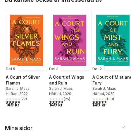
Del 5
Del 3
Del 2
A Court of Silver
A Court of Wings
A Court of Mist an
Flames
and Ruin
Fury
Sarah J. Maas
Sarah J. Maas
Sarah J. Maas
Häftad
, 2022
Häftad
, 2020
Häftad
, 2020
(
22
)
(
25
)
(
38
)
4,8
utav 5 stjärnor. Totalt antal röster:
4,8
utav 5 stjärnor. Totalt antal röster:
4,8
utav 5 stjärnor. Tota
149 kr
149 kr
149 kr
Mina sidor