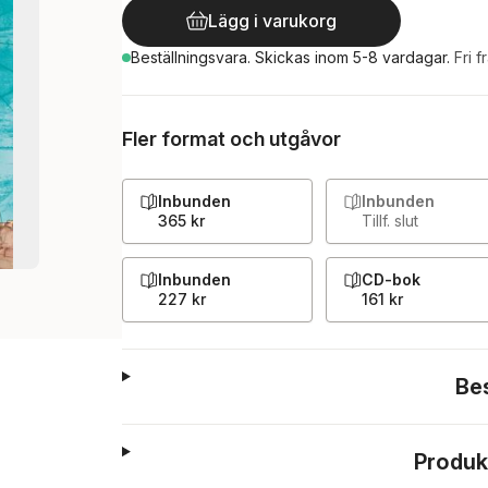
Lägg i varukorg
Beställningsvara.
Skickas
inom 5-8 vardagar
.
Fri f
Fler format och utgåvor
Inbunden
Inbunden
365 kr
Tillf. slut
Inbunden
CD-bok
227 kr
161 kr
Be
Produk