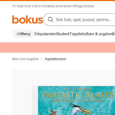
Fri frakt över 249 kr
•
Snabba leveranser
•
Billiga böcker
Sök bok, spel, pussel, penna...
Meny
Erbjudanden
Student
Topplistor
Barn & ungdom
B
Barn och ungdom
Kapitelböcker