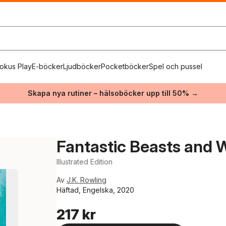
okus Play
E-böcker
Ljudböcker
Pocketböcker
Spel och pussel
Skapa nya rutiner – hälsoböcker upp till 50% →
Fantastic Beasts and 
Illustrated Edition
Av
J.K. Rowling
Häftad, Engelska, 2020
217 kr