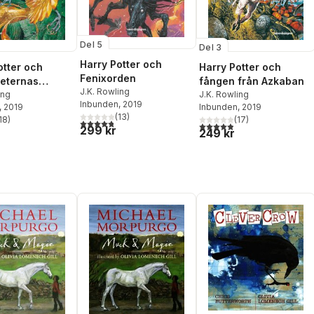
Del 5
Del 3
Harry Potter och
otter och
Harry Potter och
Fenixorden
eternas
fången från Azkaban
J.K. Rowling
e
ing
J.K. Rowling
Inbunden
, 2019
, 2019
Inbunden
, 2019
(
13
)
18
)
(
17
)
4,8
utav 5 stjärnor. Totalt antal röster:
stjärnor. Totalt antal röster:
4,9
utav 5 stjärnor. Totalt ant
299 kr
249 kr