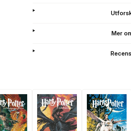
Utfors
Mer om
Recens