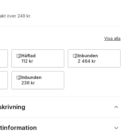
rakt över 249 kr.
Visa alla
Häftad
Inbunden
112 kr
2 464 kr
Inbunden
236 kr
skrivning
tinformation