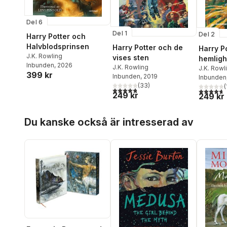
Del 6
Del 1
Del 2
Harry Potter och
Halvblodsprinsen
Harry Potter och de
Harry P
J.K. Rowling
vises sten
hemligh
Inbunden
, 2026
J.K. Rowling
kammar
J.K. Rowl
399 kr
Inbunden
, 2019
Inbunden
(
33
)
(
4,8
utav 5 stjärnor. Totalt antal röster:
4,7
utav 5 
249 kr
249 kr
Hoppa över listan
Du kanske också är intresserad av