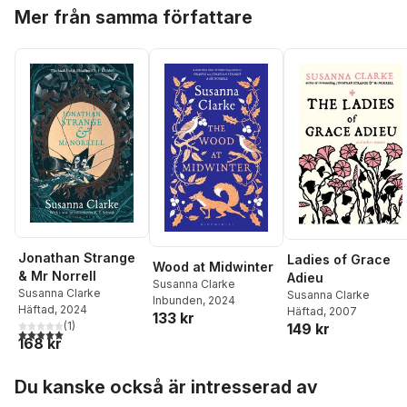
Hoppa över listan
Mer från samma författare
Jonathan Strange
Ladies of Grace
Wood at Midwinter
& Mr Norrell
Adieu
Susanna Clarke
Susanna Clarke
Susanna Clarke
Inbunden
, 2024
Häftad
, 2024
Häftad
, 2007
133 kr
(
1
)
149 kr
5,0
utav 5 stjärnor. Totalt antal röster:
168 kr
Hoppa över listan
Du kanske också är intresserad av