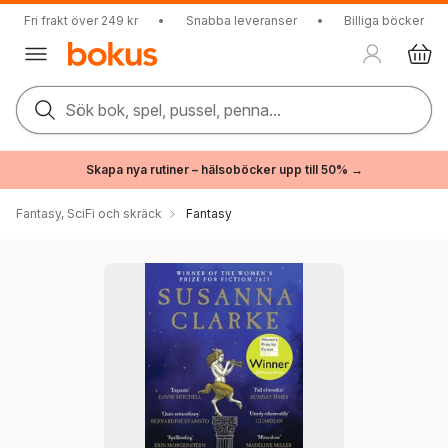
Fri frakt över 249 kr
•
Snabba leveranser
•
Billiga böcker
Sök bok, spel, pussel, penna...
Skapa nya rutiner – hälsoböcker upp till 50% →
Fantasy, SciFi och skräck
Fantasy