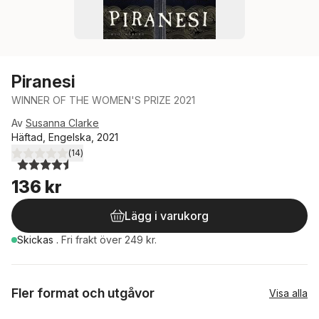
Piranesi
WINNER OF THE WOMEN'S PRIZE 2021
Av
Susanna Clarke
Häftad, Engelska, 2021
(
14
)
4,5
utav 5 stjärnor. Totalt antal röster:
136 kr
Lägg i varukorg
Skickas
.
Fri frakt över 249 kr.
Fler format och utgåvor
Visa alla