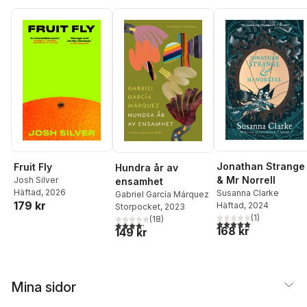
Jonathan Strange
Fruit Fly
Hundra år av
& Mr Norrell
Josh Silver
ensamhet
Häftad
, 2026
Susanna Clarke
Gabriel García Márquez
179 kr
Häftad
, 2024
Storpocket
, 2023
(
1
)
(
18
)
5,0
utav 5 stjärnor. Tota
4,2
utav 5 stjärnor. Totalt antal röster:
168 kr
149 kr
Mina sidor