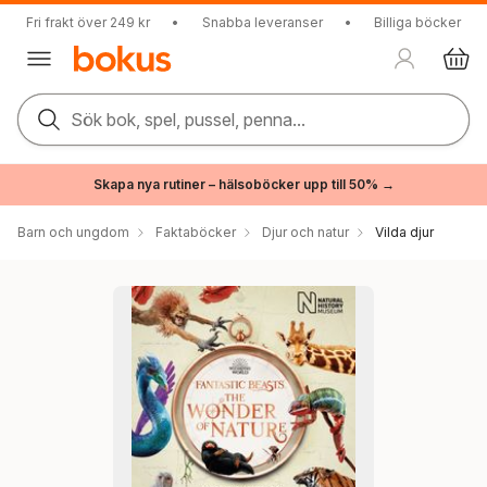
Fri frakt över 249 kr
•
Snabba leveranser
•
Billiga böcker
Sök bok, spel, pussel, penna...
Skapa nya rutiner – hälsoböcker upp till 50% →
Barn och ungdom
Faktaböcker
Djur och natur
Vilda djur