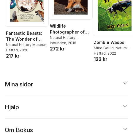
Wildlife
Photographer of
Fantastic Beasts:
the Year 26
Natural History
The Wonder of
Zombie Wasps
Museum
Inbunden
,
, 2016
Rosamund
Nature
Natural History Museum
Mike Gould
,
Natural
272 kr
Kidman Cox
Häftad
, 2020
History Museum
Häftad
, 2022
217 kr
122 kr
Mina sidor
Hjälp
Om Bokus