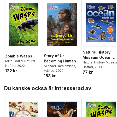
Natural History
Story of Us:
Zombie Wasps
Museum Ocean
Becoming Human
Mike Gould
,
Natural
Sticker Book
Natural History Muse
History Museum
Häftad
, 2022
Michael Haralambos
,
Häftad
, 2010
122 kr
Wendy Hope
Häftad
, 2022
,
Natural
77 kr
153 kr
History Museum
Hoppa över listan
Du kanske också är intresserad av