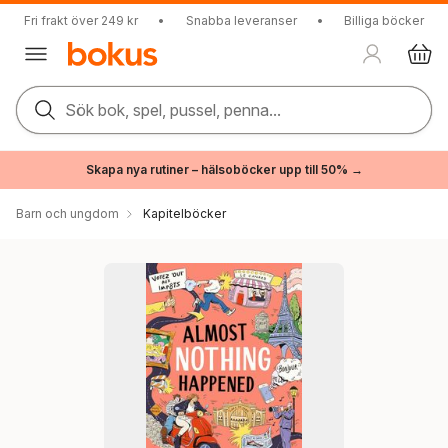
Fri frakt över 249 kr
•
Snabba leveranser
•
Billiga böcker
Sök bok, spel, pussel, penna...
Skapa nya rutiner – hälsoböcker upp till 50% →
Barn och ungdom
Kapitelböcker