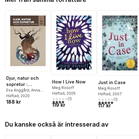
Djur, natur och
How I Live Now
Just in Case
sopretur :
Meg Rosoff
Meg Rosoff
perspektiv på
Eva Änggård
,
Anna
Häftad
, 2005
Häftad
, 2007
Svensson
Häftad
, 2020
barnkulturen i
(
1
)
(
1
)
188 kr
4,0
utav 5 stjärnor. Totalt antal röster:
Kundromichalis
,
Erik
5,0
utav 5 stjärnor. Tota
antropocen
119 kr
117 kr
Zillén
,
Meg Rosoff
,
Sara Myrberg
,
Märit
Jansson
,
Karin
Hoppa över listan
Du kanske också är intresserad av
Isaksson
,
Gunilla
Halldén