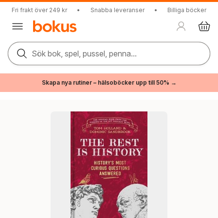
Fri frakt över 249 kr
•
Snabba leveranser
•
Billiga böcker
Sök bok, spel, pussel, penna...
Skapa nya rutiner – hälsoböcker upp till 50% →