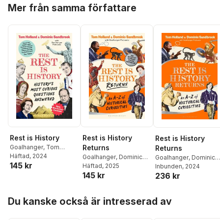
Hoppa över listan
Mer från samma författare
Rest is History
Rest is History
Rest is History
Goalhanger
,
Tom
Returns
Returns
Holland
Häftad
, 2024
,
Dominic
Goalhanger
,
Dominic
Goalhanger
,
Dominic
145 kr
Sandbrook
Sandbrook
Häftad
, 2025
,
Tom
Sandbrook
Inbunden
, 2024
,
Tom
145 kr
236 kr
Holland
Holland
Hoppa över listan
Du kanske också är intresserad av