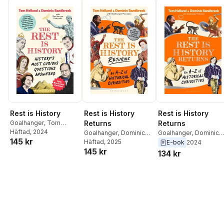
Rest is History
Rest is History
Rest is History
Goalhanger
,
Tom
Returns
Returns
Holland
Häftad
, 2024
,
Dominic
Goalhanger
,
Dominic
Goalhanger
,
Dominic
145 kr
Sandbrook
Sandbrook
Häftad
, 2025
,
Tom
Sandbrook
,
Tom
E-bok
2024
145 kr
Holland
Holland
134 kr