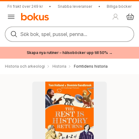
Fri frakt över 249 kr
•
Snabba leveranser
•
Billiga böcker
Sök bok, spel, pussel, penna...
Skapa nya rutiner – hälsoböcker upp till 50% →
Historia och arkeologi
Historia
Forntidens historia