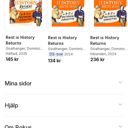
Rest is History
Rest is History
Rest is History
Returns
Returns
Returns
Goalhanger
,
Dominic
Goalhanger
,
Dominic
Goalhanger
,
Dominic
Sandbrook
Häftad
, 2025
,
Tom
Sandbrook
,
Tom
Sandbrook
Inbunden
, 2024
,
Tom
E-bok
2024
145 kr
236 kr
Holland
Holland
Holland
134 kr
Mina sidor
Hjälp
Om Bokus