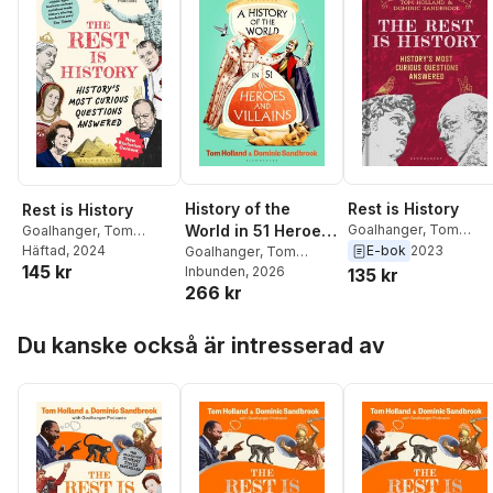
History of the
Rest is History
Rest is History
World in 51 Heroes
Goalhanger
,
Tom
Goalhanger
,
Tom
Holland
,
Dominic
Holland
Häftad
, 2024
,
Dominic
E-bok
2023
and Villains
Goalhanger
,
Tom
145 kr
Sandbrook
Sandbrook
Holland
Inbunden
,
Dominic
, 2026
135 kr
266 kr
Sandbrook
Hoppa över listan
Du kanske också är intresserad av