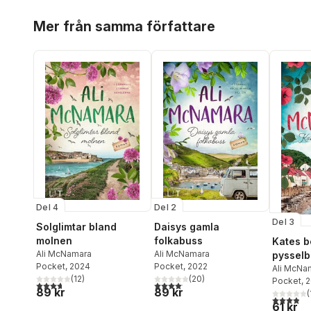
Hoppa över listan
Mer från samma författare
Del 4
Del 2
Del 3
Solglimtar bland
Daisys gamla
molnen
folkabuss
Kates b
Ali McNamara
Ali McNamara
pysselb
Pocket
, 2024
Pocket
, 2022
Ali McNa
(
12
)
(
20
)
Pocket
, 
3,7
utav 5 stjärnor. Totalt antal röster:
4,1
utav 5 stjärnor. Totalt antal röster:
89 kr
89 kr
(
3,9
utav 5 
61 kr