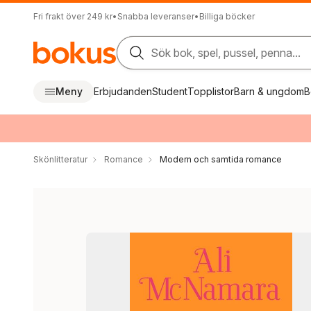
Fri frakt över 249 kr
•
Snabba leveranser
•
Billiga böcker
Sök bok, spel, pussel, penna...
Meny
Erbjudanden
Student
Topplistor
Barn & ungdom
B
Skönlitteratur
Romance
Modern och samtida romance