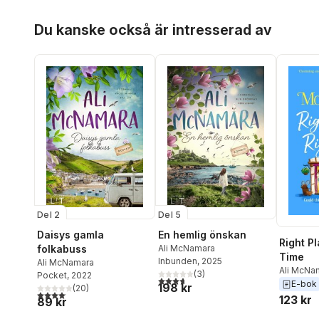
Hoppa över listan
Du kanske också är intresserad av
Del 2
Del 5
Daisys gamla
En hemlig önskan
Right Pl
folkabuss
Ali McNamara
Time
Inbunden
, 2025
Ali McNamara
Ali McNa
(
3
)
Pocket
, 2022
3,7
utav 5 stjärnor. Totalt antal röster:
E-bok
198 kr
(
20
)
4,1
utav 5 stjärnor. Totalt antal röster:
123 kr
89 kr