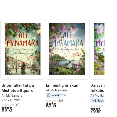
Snön faller tät på
En hemlig önskan
Daisys gamla
Mistletoe Square
Ali McNamara
folkabuss
E-bok
2025
Ali McNamara
Ali McNamara
Pocket
, 2025
E-bok
2021
(
2
)
al röster:
4,0
utav 5 stjärnor. Totalt antal röster:
(
11
)
63 kr
(
14
)
4,1
utav 5 stjärnor. Totalt antal röster:
3,6
utav 5 stjärnor
89 kr
79 kr