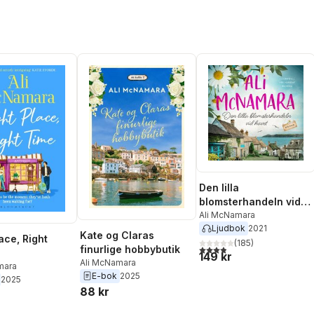
Den lilla
blomsterhandeln vid
havet
Ali McNamara
Ljudbok
2021
Kate og Claras
ace, Right
(
185
)
3,9
utav 5 stjärnor. Totalt ant
finurlige hobbybutik
149 kr
Ali McNamara
mara
E-bok
2025
2025
88 kr