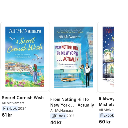
Secret Cornish Wish
It Always Sno
From Notting Hill to
al röster:
Ali McNamara
Mistletoe Squ
New York . . . Actually
E-bok
2024
Ali McNamara
Ali McNamara
61 kr
E-bok
2023
E-bok
2012
60 kr
44 kr