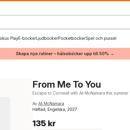
okus Play
E-böcker
Ljudböcker
Pocketböcker
Spel och pussel
Skapa nya rutiner – hälsoböcker upp till 50% →
From Me To You
Escape to Cornwall with Ali McNamara this summer
Av
Ali McNamara
Häftad, Engelska, 2027
135 kr