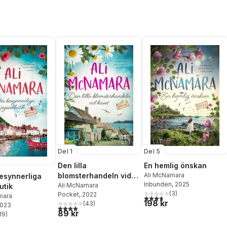
Del 1
Del 5
Den lilla
En hemlig önskan
blomsterhandeln vid
Ali McNamara
esynnerliga
Inbunden
, 2025
havet
Ali McNamara
utik
(
3
)
Pocket
, 2022
mara
3,7
utav 5 stjärnor. Totalt ant
198 kr
(
43
)
2023
4,1
utav 5 stjärnor. Totalt antal röster:
89 kr
19
)
stjärnor. Totalt antal röster: