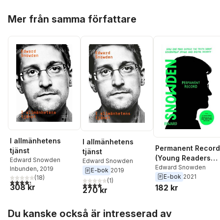
Hoppa över listan
Mer från samma författare
I allmänhetens
I allmänhetens
Permanent Record
tjänst
tjänst
(Young Readers
Edward Snowden
Edward Snowden
Edition)
Edward Snowden
Inbunden
, 2019
E-bok
2019
E-bok
2021
(
18
)
(
1
)
4,3
utav 5 stjärnor. Totalt antal röster:
4,0
utav 5 stjärnor. Totalt antal röster:
308 kr
182 kr
270 kr
Hoppa över listan
Du kanske också är intresserad av