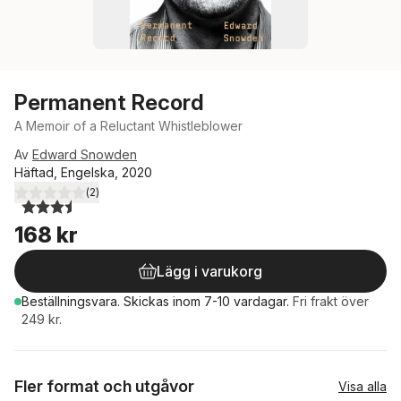
Permanent Record
A Memoir of a Reluctant Whistleblower
Av
Edward Snowden
Häftad, Engelska, 2020
(
2
)
3,5
utav 5 stjärnor. Totalt antal röster:
168 kr
Lägg i varukorg
Beställningsvara.
Skickas
inom 7-10 vardagar
.
Fri frakt över
249 kr.
Fler format och utgåvor
Visa alla