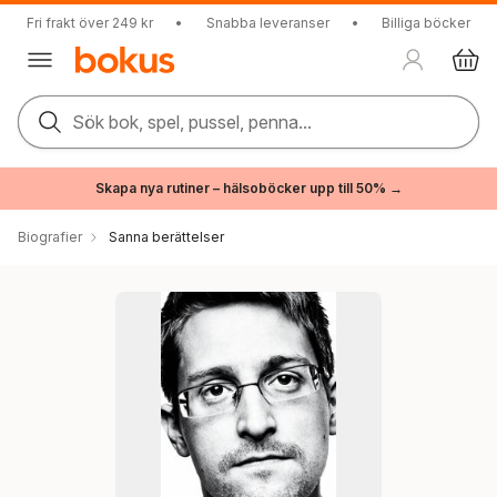
Fri frakt över 249 kr
•
Snabba leveranser
•
Billiga böcker
Sök bok, spel, pussel, penna...
Skapa nya rutiner – hälsoböcker upp till 50% →
Biografier
Sanna berättelser