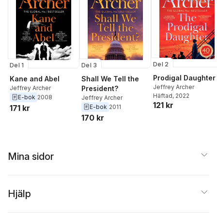
Del 2
Del 1
Del 3
Prodigal Daughter
Kane and Abel
Shall We Tell the
Jeffrey Archer
Jeffrey Archer
President?
Häftad
, 2022
E-bok
2008
Jeffrey Archer
121 kr
171 kr
E-bok
2011
170 kr
Mina sidor
Hjälp