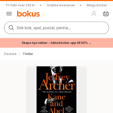
Fri frakt över 249 kr
•
Snabba leveranser
•
Billiga böcker
Sök bok, spel, pussel, penna...
Skapa nya rutiner – hälsoböcker upp till 50% →
Deckare
Thriller