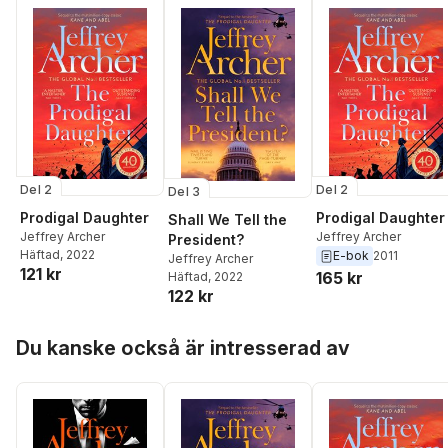
Del 2
Del 2
Del 3
Prodigal Daughter
Prodigal Daughter
Shall We Tell the
Jeffrey Archer
Jeffrey Archer
President?
Häftad
, 2022
E-bok
2011
Jeffrey Archer
121 kr
165 kr
Häftad
, 2022
122 kr
Hoppa över listan
Du kanske också är intresserad av