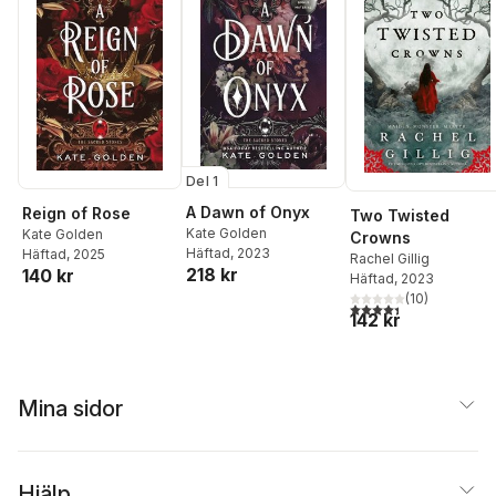
Del 1
A Dawn of Onyx
Reign of Rose
Two Twisted
Kate Golden
Kate Golden
Crowns
Häftad
, 2023
Häftad
, 2025
Rachel Gillig
218 kr
140 kr
Häftad
, 2023
(
10
)
4,4
utav 5 stjärnor. Tota
142 kr
Mina sidor
Hjälp