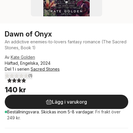
Dawn of Onyx
An addictive enemies-to-lovers fantasy romance (The Sacred
Stones, Book 1)
Av
Kate Golden
Häftad, Engelska, 2024
Del 1 i serien
Sacred Stones
(
1
)
4,0
utav 5 stjärnor. Totalt antal röster:
140 kr
Lägg i varukorg
Beställningsvara.
Skickas
inom 5-8 vardagar
.
Fri frakt över
249 kr.