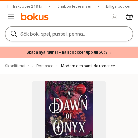
Fri frakt över 249 kr
•
Snabba leveranser
•
Billiga böcker
Sök bok, spel, pussel, penna...
Skapa nya rutiner – hälsoböcker upp till 50% →
Skönlitteratur
Romance
Modern och samtida romance