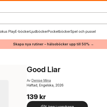
okus Play
E-böcker
Ljudböcker
Pocketböcker
Spel och pussel
Skapa nya rutiner – hälsoböcker upp till 50% →
Good Liar
Av
Denise Mina
Häftad, Engelska, 2026
139 kr
Lägg i varukorg