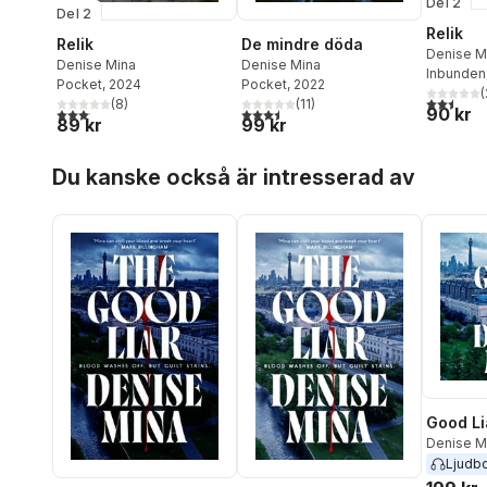
Del 2
Del 2
Relik
Relik
De mindre döda
Denise M
Denise Mina
Denise Mina
Inbunden
Pocket
, 2024
Pocket
, 2022
(
2,5
utav 5 
(
8
)
(
11
)
90 kr
3,1
utav 5 stjärnor. Totalt antal röster:
3,5
utav 5 stjärnor. Totalt antal röster:
89 kr
99 kr
Hoppa över listan
Du kanske också är intresserad av
Good Li
Denise M
Ljudb