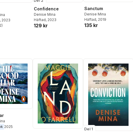
Del 2
Sanctum
Confidence
Denise Mina
Denise Mina
ina
Häftad
, 2019
Häftad
, 2023
, 2023
135 kr
129 kr
2
)
stjärnor. Totalt antal röster:
ar
ina
ok
2025
Del 1