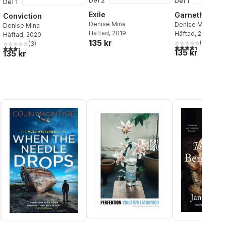
Del 2
Del 1
Del 1
Exile
Garnethill
Conviction
Denise Mina
Denise Mina
Denise Mina
Häftad
, 2019
Häftad
, 2018
Häftad
, 2020
135 kr
(
2
)
(
3
)
4,5
utav 5 stjärnor.
3,3
utav 5 stjärnor. Totalt antal röster:
135 kr
135 kr