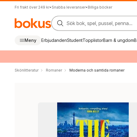
Fri frakt över 249 kr
•
Snabba leveranser
•
Billiga böcker
Sök bok, spel, pussel, penna...
Meny
Erbjudanden
Student
Topplistor
Barn & ungdom
B
Skönlitteratur
Romaner
Moderna och samtida romaner