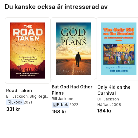
Hoppa över listan
Du kanske också är intresserad av
But God Had Other
Only Kid on the
Road Taken
Plans
Carnival
Bill Jackson
,
Stig Regli
,
Bill Jackson
Bill Jackson
Bryan Simmons
E-bok
2021
E-bok
2022
Häftad
, 2008
331 kr
184 kr
168 kr