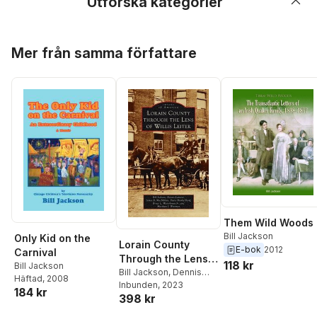
Utforska kategorier
Hoppa över listan
Mer från samma författare
Them Wild Woods
Bill Jackson
Only Kid on the
Lorain County
E-bok
2012
Carnival
Through the Lens
118 kr
Bill Jackson
of Willis Leiter
Bill Jackson
,
Dennis
Häftad
, 2008
Lamont
Inbunden
,
Paula A Shorf
, 2023
184 kr
398 kr