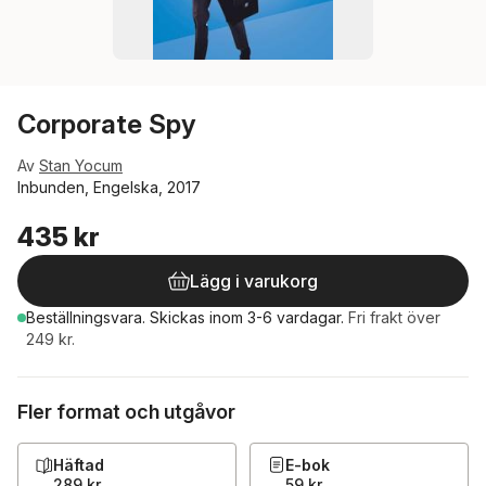
Corporate Spy
Av
Stan Yocum
Inbunden, Engelska, 2017
435 kr
Lägg i varukorg
Beställningsvara.
Skickas
inom 3-6 vardagar
.
Fri frakt över
249 kr.
Fler format och utgåvor
Häftad
E-bok
289 kr
59 kr