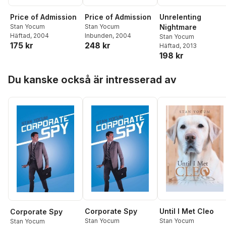
Price of Admission
Price of Admission
Unrelenting
Stan Yocum
Stan Yocum
Nightmare
Häftad
, 2004
Inbunden
, 2004
Stan Yocum
175 kr
248 kr
Häftad
, 2013
198 kr
Hoppa över listan
Du kanske också är intresserad av
Corporate Spy
Until I Met Cleo
Corporate Spy
Stan Yocum
Stan Yocum
Stan Yocum