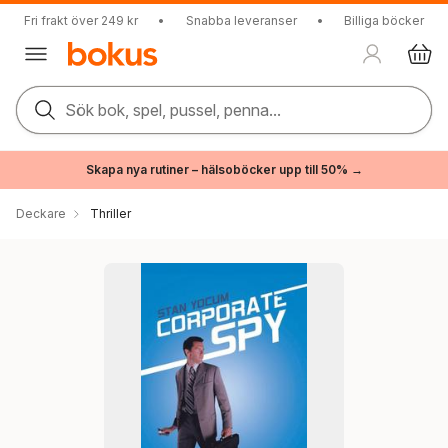
Fri frakt över 249 kr
•
Snabba leveranser
•
Billiga böcker
Sök bok, spel, pussel, penna...
Skapa nya rutiner – hälsoböcker upp till 50% →
Deckare
Thriller