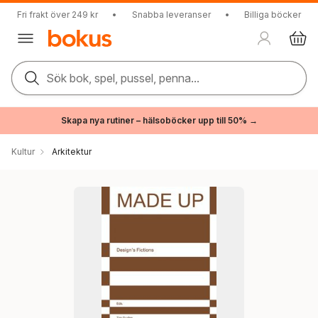
Fri frakt över 249 kr
•
Snabba leveranser
•
Billiga böcker
Sök bok, spel, pussel, penna...
Skapa nya rutiner – hälsoböcker upp till 50% →
Kultur
Arkitektur