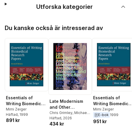
Utforska kategorier
Hoppa över listan
Du kanske också är intresserad av
Essentials of
Essentials of
Late Modernism
Writing Biomedical
Writing Biomedica
and Other
Research Papers.
Mimi Zeiger
Research Papers.
Mimi Zeiger
Latenesses
Chris Grimley
,
Michael
Häftad
, 1999
E-bok
1999
Second Edition
Second Edition
Kubo
Häftad
,
Enrique Ramirez
, 2026
,
891 kr
951 kr
434 kr
Mimi Zeiger