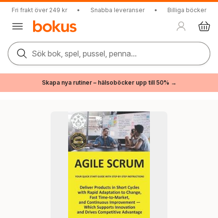
Fri frakt över 249 kr
•
Snabba leveranser
•
Billiga böcker
Sök bok, spel, pussel, penna...
Skapa nya rutiner – hälsoböcker upp till 50% →