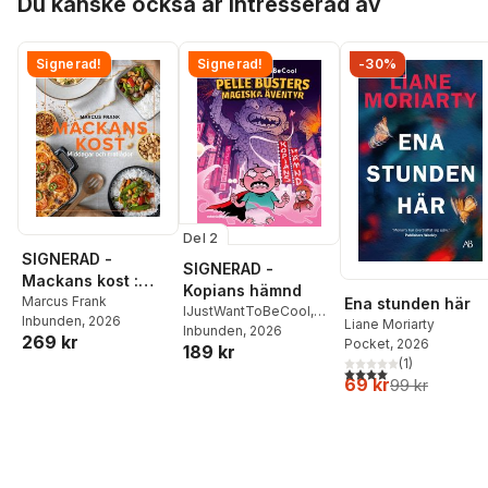
Du kanske också är intresserad av
Signerad!
Signerad!
-30%
Del 2
SIGNERAD -
SIGNERAD -
Mackans kost :
Kopians hämnd
Middagar och
Marcus Frank
Ena stunden här
IJustWantToBeCool
,
Inbunden
, 2026
matlådor
Liane Moriarty
Joel Adolphson
Inbunden
, 2026
,
Emil
269 kr
Pocket
, 2026
189 kr
Ejdemo Beer
,
Victor
(
1
)
Beer
4,0
utav 5 stjärnor. Tota
69 kr
99 kr