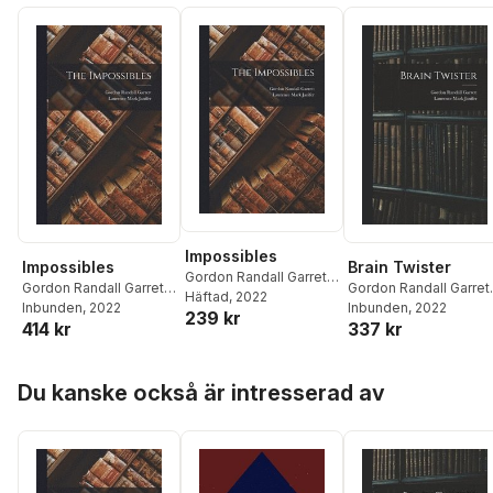
Impossibles
Impossibles
Brain Twister
Gordon Randall Garrett
,
Gordon Randall Garrett
,
Gordon Randall Garret
Laurence Mark Janifer
Häftad
, 2022
Laurence Mark Janifer
Inbunden
, 2022
Laurence Mark Janifer
Inbunden
, 2022
239 kr
414 kr
337 kr
Hoppa över listan
Du kanske också är intresserad av