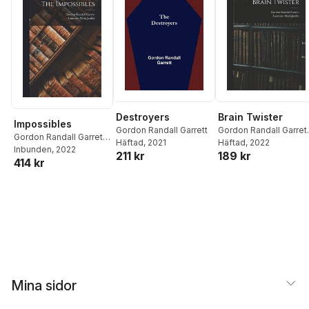
Destroyers
Brain Twister
Impossibles
Gordon Randall Garrett
Gordon Randall Garret
Gordon Randall Garrett
,
Häftad
, 2021
Laurence Mark Janifer
Häftad
, 2022
Laurence Mark Janifer
Inbunden
, 2022
211 kr
189 kr
414 kr
Mina sidor