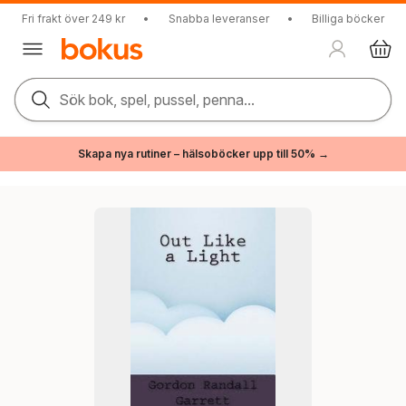
Fri frakt över 249 kr
•
Snabba leveranser
•
Billiga böcker
Sök bok, spel, pussel, penna...
Skapa nya rutiner – hälsoböcker upp till 50% →