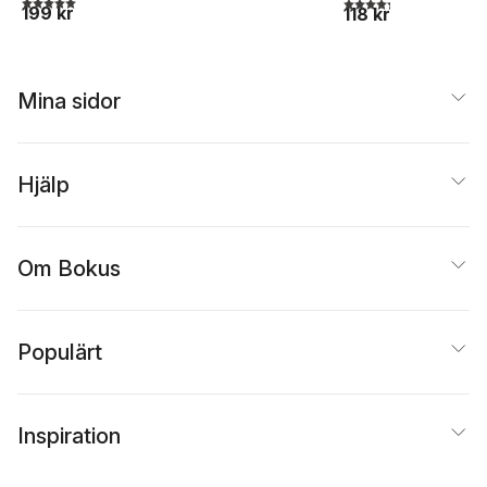
4,3
utav 5 stjärnor. Tota
199 kr
118 kr
Mina sidor
Hjälp
Om Bokus
Populärt
Inspiration