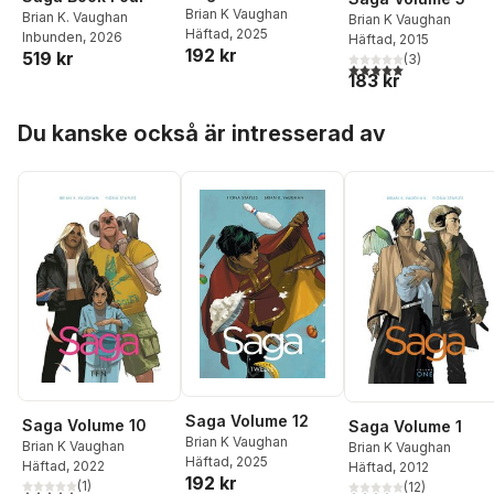
Brian K Vaughan
Brian K. Vaughan
Brian K Vaughan
Häftad
, 2025
Inbunden
, 2026
Häftad
, 2015
192 kr
519 kr
(
3
)
5,0
utav 5 stjärnor. Tota
183 kr
Hoppa över listan
Du kanske också är intresserad av
Saga Volume 12
Saga Volume 10
Saga Volume 1
Brian K Vaughan
Brian K Vaughan
Brian K Vaughan
Häftad
, 2025
Häftad
, 2022
Häftad
, 2012
192 kr
(
1
)
(
12
)
5,0
utav 5 stjärnor. Totalt antal röster: