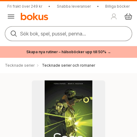
Fri frakt över 249 kr
•
Snabba leveranser
•
Billiga böcker
Sök bok, spel, pussel, penna...
Skapa nya rutiner – hälsoböcker upp till 50% →
Tecknade serier
Tecknade serier och romaner