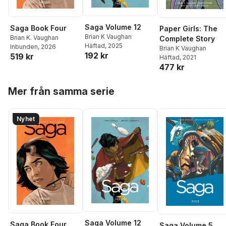
Saga Volume 12
Saga Book Four
Paper Girls: The
Brian K Vaughan
Brian K. Vaughan
Complete Story
Häftad
, 2025
Inbunden
, 2026
Brian K Vaughan
192 kr
519 kr
Häftad
, 2021
477 kr
Hoppa över listan
Mer från samma serie
Nyhet
Saga Volume 12
Saga Book Four
Saga Volume 5