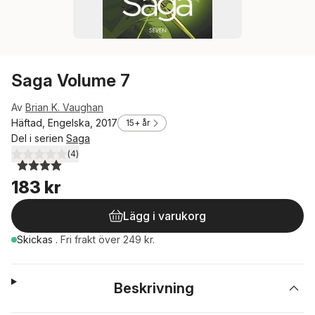
Saga Volume 7
Av
Brian K. Vaughan
Häftad, Engelska, 2017
15+ år
Del i serien
Saga
(
4
)
4,0
utav 5 stjärnor. Totalt antal röster:
183 kr
Lägg i varukorg
Skickas
.
Fri frakt över 249 kr.
Beskrivning