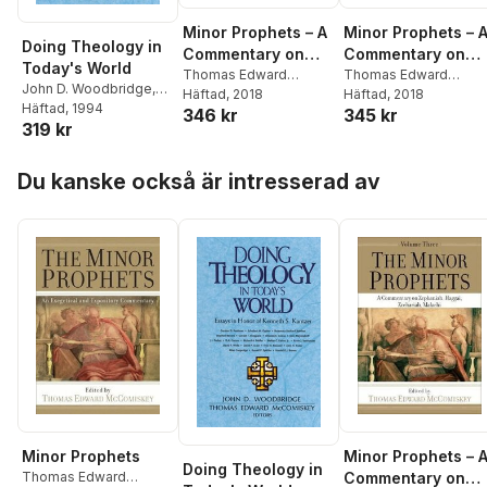
Minor Prophets – A
Minor Prophets – 
Doing Theology in
Commentary on
Commentary on
Today's World
Obadiah, Jonah,
Thomas Edward
Zephaniah, Haggai
Thomas Edward
John D. Woodbridge
,
Mccomiskey
Häftad
, 2018
Mccomiskey
Häftad
, 2018
Micah, Nahum,
Zechariah, Malach
Thomas E.
Häftad
, 1994
346 kr
345 kr
Habakkuk
319 kr
McComiskey
,
Schubert
Ogden
,
John D.
Hoppa över listan
Woodbridge
,
Thomas
Du kanske också är intresserad av
Edward McComiskey
,
Thomas Edward
Mccomiskey
Minor Prophets
Minor Prophets – 
Doing Theology in
Thomas Edward
Commentary on