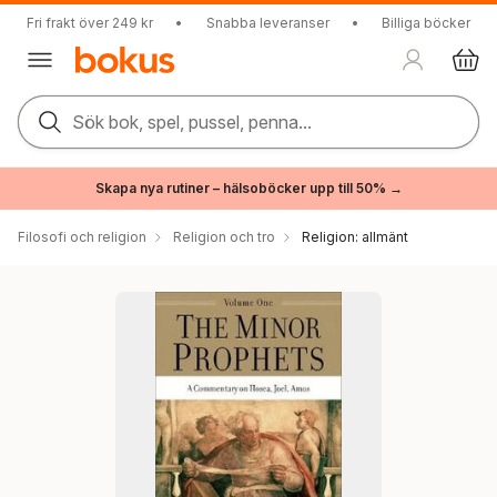
Fri frakt över 249 kr
•
Snabba leveranser
•
Billiga böcker
Sök bok, spel, pussel, penna...
Skapa nya rutiner – hälsoböcker upp till 50% →
Filosofi och religion
Religion och tro
Religion: allmänt