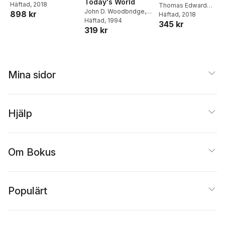
Today's World
Mccomiskey
Häftad
, 2018
,
Thomas
Zephaniah, Haggai
Thomas Edward
John D. Woodbridge
,
898 kr
Edward McComiskey
,
Mccomiskey
Häftad
, 2018
Zechariah, Malach
Thomas E.
Häftad
, 1994
Thomas Edward
345 kr
319 kr
McComiskey
,
Schubert
Mccomiskey
Ogden
,
John D.
Woodbridge
,
Thomas
Edward McComiskey
,
Thomas Edward
Mina sidor
Mccomiskey
Hjälp
Om Bokus
Populärt