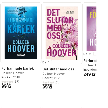
Del 2
Förlorat hopp
Del 1
Colleen Hoover
Förbannade kärlek
Det slutar med oss
Inbunden
, 2025
Colleen Hoover
Colleen Hoover
249 kr
Pocket
, 2018
Pocket
, 2021
(
67
)
al röster:
(
61
)
4,1
utav 5 stjärnor. Totalt antal röster:
3,8
utav 5 stjärnor. Totalt antal röster:
99 kr
99 kr