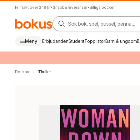
Fri frakt över 249 kr
•
Snabba leveranser
•
Billiga böcker
Sök bok, spel, pussel, penna...
Meny
Erbjudanden
Student
Topplistor
Barn & ungdom
B
Deckare
Thriller