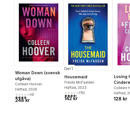
Del 1
Woman Down (svensk
Losing 
Housemaid
utgåva)
Cindere
Freida McFadden
Colleen Hoover
Häftad
, 2023
Colleen 
Häftad
, 2026
(
15
)
Häftad
, 
(
4
)
4,3
utav 5 stjärnor. Totalt antal röster:
3,8
utav 5 stjärnor. Totalt antal röster:
142 kr
128 kr
248 kr