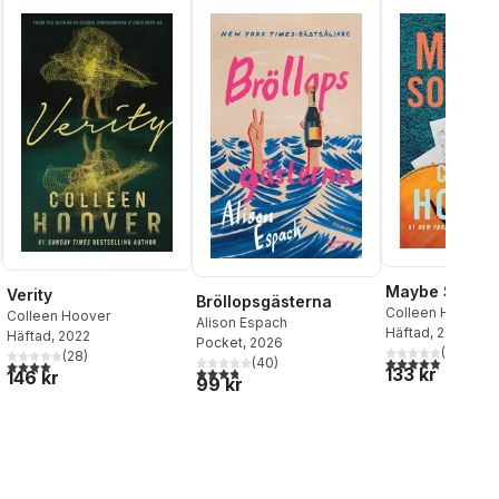
Maybe Somed
Verity
Bröllopsgästerna
Colleen Hoover
Colleen Hoover
Alison Espach
Häftad
, 2014
Häftad
, 2022
Pocket
, 2026
(
8
)
(
28
)
4,9
utav 5 stjärnor
(
40
)
4,0
utav 5 stjärnor. Totalt antal röster:
3,8
utav 5 stjärnor. Totalt antal röster:
133 kr
146 kr
99 kr