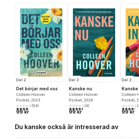
Del 3
Del 2
Del 2
Kanske nu
Kanske 
Det börjar med oss
Colleen Hoover
Colleen 
Colleen Hoover
Pocket
, 2026
Pocket
, 
Pocket
, 2023
(
4
)
(
(
54
)
4,5
utav 5 stjärnor. Totalt antal röster:
4,3
utav 5 
4,1
utav 5 stjärnor. Totalt antal röster:
99 kr
99 kr
99 kr
Hoppa över listan
Du kanske också är intresserad av