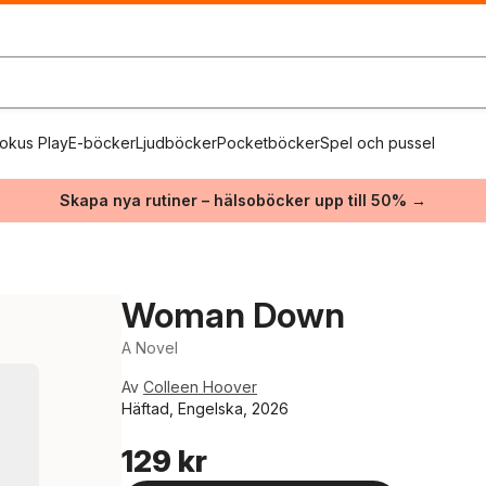
okus Play
E-böcker
Ljudböcker
Pocketböcker
Spel och pussel
Skapa nya rutiner – hälsoböcker upp till 50% →
Woman Down
A Novel
Av
Colleen Hoover
Häftad, Engelska, 2026
129 kr