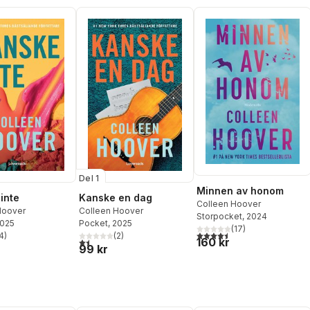
Del 1
Minnen av honom
inte
Kanske en dag
Colleen Hoover
Hoover
Colleen Hoover
Storpocket
, 2024
2025
Pocket
, 2025
(
17
)
4,5
utav 5 stjärnor. Totalt ant
4
)
(
2
)
160 kr
stjärnor. Totalt antal röster:
1,5
utav 5 stjärnor. Totalt antal röster:
99 kr