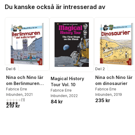
Hoppa över listan
Du kanske också är intresserad av
Del 6
Del 2
Nina och Nino lär
Nina och Nino lär
Magical History
om Berlinmuren
om dinosaurier
Tour Vol. 10
och det kalla kriget
Fabrice Erre
Fabrice Erre
Fabrice Erre
Inbunden
, 2021
Inbunden
, 2019
Inbunden
, 2022
235 kr
(
1
)
84 kr
4,0
utav 5 stjärnor. Totalt antal röster:
219 kr