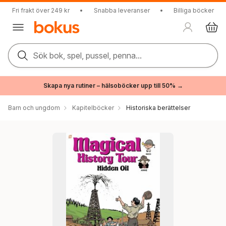
Fri frakt över 249 kr
•
Snabba leveranser
•
Billiga böcker
Sök bok, spel, pussel, penna...
Skapa nya rutiner – hälsoböcker upp till 50% →
Barn och ungdom
Kapitelböcker
Historiska berättelser