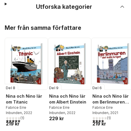
Utforska kategorier
Hoppa över listan
Mer från samma författare
Del 8
Del 9
Del 6
Nina och Nino lär
Nina och Nino lär
Nina och Nino lär
om Titanic
om Albert Einstein
om Berlinmuren
Fabrice Erre
Fabrice Erre
och det kalla krige
Fabrice Erre
Inbunden
, 2022
Inbunden
, 2022
Inbunden
, 2021
229 kr
(
1
)
(
1
)
5,0
utav 5 stjärnor. Totalt antal röster:
4,0
utav 5 stjärnor. Tota
219 kr
219 kr