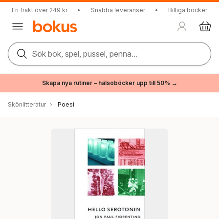
Fri frakt över 249 kr
•
Snabba leveranser
•
Billiga böcker
Sök bok, spel, pussel, penna...
Skapa nya rutiner – hälsoböcker upp till 50% →
Skönlitteratur
Poesi