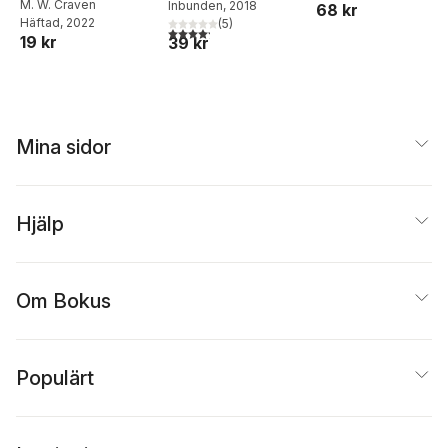
M. W. Craven
Inbunden
, 2018
68 kr
Häftad
, 2022
(
5
)
4,2
utav 5 stjärnor. Totalt antal röster:
19 kr
39 kr
Mina sidor
Hjälp
Om Bokus
Populärt