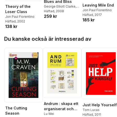
Blues and Bliss
Leaving Mile End
Theory of the
George Elliott Clarke
,
Jon Paul Fiorentino
Jon Paul Fiorentino
Häftad
, 2008
Loser Class
Häftad
, 2017
259 kr
Jon Paul Fiorentino
185 kr
Häftad
, 2002
138 kr
Hoppa över listan
Du kanske också är intresserad av
Andrum : skapa ett
Just Help Yourself
The Cutting
organiserat och
Tom Lucas
Season
harmoniskt hem
Lu Wei
Häftad
, 2011