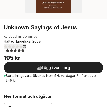
Unknown Sayings of Jesus
Av
Joachim Jeremias
Häftad, Engelska, 2008
(
1
)
5,0
utav 5 stjärnor. Totalt antal röster:
195 kr
Lägg i varukorg
Beställningsvara.
Skickas
inom 5-8 vardagar
.
Fri frakt över
249 kr.
Fler format och utgåvor