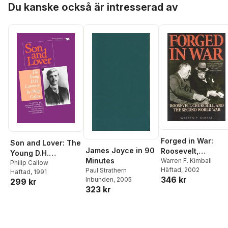
Du kanske också är intresserad av
Forged in War:
Son and Lover: The
James Joyce in 90
Roosevelt,
Young D.H.
Minutes
Churchill, and the
Warren F. Kimball
Lawrence
Philip Callow
Häftad
, 2002
Paul Strathern
Second World War
Häftad
, 1991
346 kr
Inbunden
, 2005
299 kr
323 kr