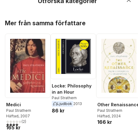
Utforska kategorier
Hoppa över listan
Mer från samma författare
Locke: Philosophy
in an Hour
Paul Strathern
Ljudbok
2013
Other Renaissanc
Medici
86 kr
Paul Strathern
Paul Strathern
Häftad
, 2024
Häftad
, 2007
166 kr
(
2
)
4,0
utav 5 stjärnor. Totalt antal röster:
165 kr
Hoppa över listan