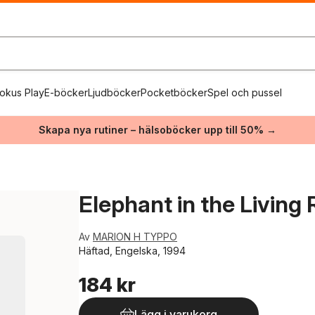
okus Play
E-böcker
Ljudböcker
Pocketböcker
Spel och pussel
Skapa nya rutiner – hälsoböcker upp till 50% →
Elephant in the Living
Av
MARION H TYPPO
Häftad, Engelska, 1994
184 kr
Lägg i varukorg