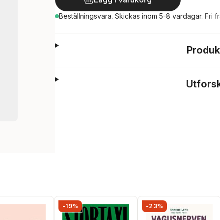
Beställningsvara.
Skickas
inom 5-8 vardagar
.
Fri f
Produk
Utfors
-19%
-23%