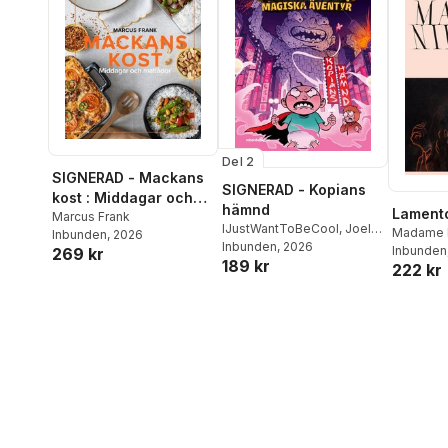
Del 2
SIGNERAD - Mackans
SIGNERAD - Kopians
kost : Middagar och
hämnd
Lament
matlådor
Marcus Frank
IJustWantToBeCool
,
Joel
Madame 
Inbunden
, 2026
Adolphson
Inbunden
, 2026
,
Emil Ejdemo
Inbunden
269 kr
189 kr
Beer
,
Victor Beer
222 kr