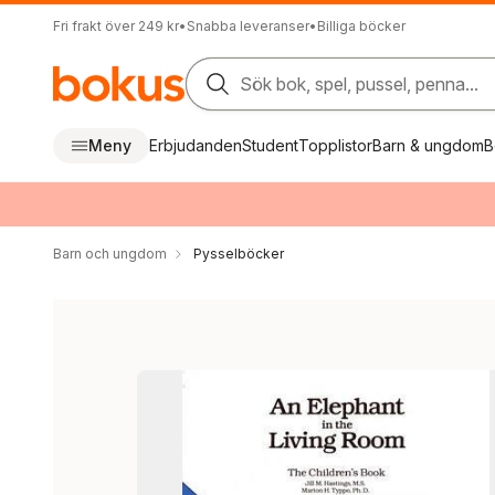
Fri frakt över 249 kr
•
Snabba leveranser
•
Billiga böcker
Sök bok, spel, pussel, penna...
Meny
Erbjudanden
Student
Topplistor
Barn & ungdom
B
Barn och ungdom
Pysselböcker