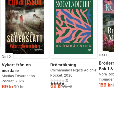
Del 1
Del 2
Bröderna Ma
Vykort från en
Drömräkning
Bok 1 & 2
mördare
Chimamanda Ngozi Adichie
Nora Roberts
Pocket
, 2026
Mattias Edvardsson
Inbunden
, 2026
(
1
)
Pocket
, 2026
5,0
utav 5 stjärnor. Totalt antal röster:
159 kr
199 kr
69 kr
69 kr
99 kr
99 kr