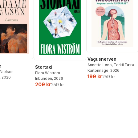
Vagusnerven
Annette Løno
,
Torkil Færø
o
Stortaxi
Kartonnage
, 2026
Nielsen
Flora Wiström
199 kr
259 kr
, 2026
Inbunden
, 2026
209 kr
259 kr