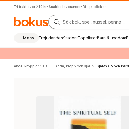
Fri frakt över 249 kr
•
Snabba leveranser
•
Billiga böcker
Sök bok, spel, pussel, penna...
Meny
Erbjudanden
Student
Topplistor
Barn & ungdom
B
Ande, kropp och själ
Ande, kropp och själ
Självhjälp och inspi