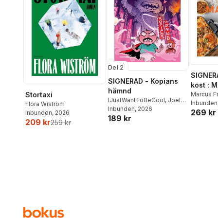
Del 2
SIGNER
SIGNERAD - Kopians
kost : 
hämnd
matlådo
Marcus F
Stortaxi
IJustWantToBeCool
,
Joel
Inbunden
Flora Wiström
Adolphson
Inbunden
, 2026
,
Emil Ejdemo
269 kr
Inbunden
, 2026
189 kr
Beer
,
Victor Beer
209 kr
259 kr