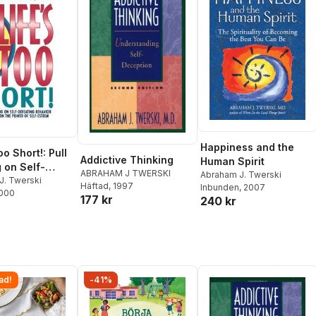
Happiness and the
oo Short!: Pull
Addictive Thinking
Human Spirit
g on Self-
ABRAHAM J TWERSKI
Abraham J. Twerski
ng Behavior
J. Twerski
Häftad
, 1997
Inbunden
, 2007
2000
n on the Power
177 kr
240 kr
-Esteem
ad!
-41%