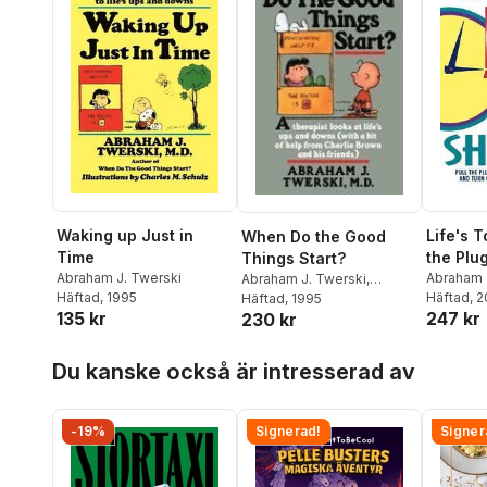
Waking up Just in
Life's T
When Do the Good
Time
the Plu
Things Start?
Abraham J. Twerski
Defeati
Abraham 
Abraham J. Twerski
,
Häftad
, 1995
Häftad
, 
Charles M. Schulz
Häftad
, 1995
and Tur
135 kr
247 kr
230 kr
of Self
Hoppa över listan
Du kanske också är intresserad av
-19%
Signerad!
Signer