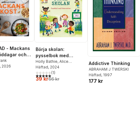
AD - Mackans
Börja skolan:
Middagar och
pysselbok med
r
rank
klistermärken
Holly Bathie
,
Alice
Addictive Thinking
, 2026
Beecham
Häftad
, 2024
ABRAHAM J TWERSKI
(
1
)
5,0
utav 5 stjärnor. Totalt antal röster:
Häftad
, 1997
39 kr
66 kr
177 kr