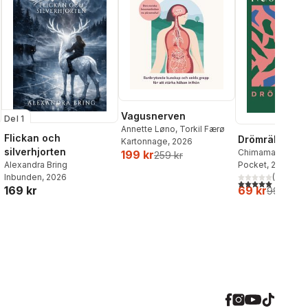
Vagusnerven
Del 1
Annette Løno
,
Torkil Færø
Flickan och
Drömräkning
Kartonnage
, 2026
silverhjorten
Chimamanda Ngoz
199 kr
259 kr
Alexandra Bring
Pocket
, 2026
Inbunden
, 2026
(
1
)
5,0
utav 5 stjärnor.
169 kr
69 kr
99 kr