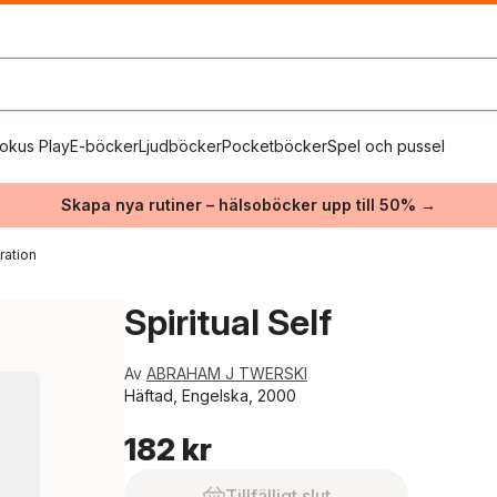
okus Play
E-böcker
Ljudböcker
Pocketböcker
Spel och pussel
Skapa nya rutiner – hälsoböcker upp till 50% →
ration
Spiritual Self
Av
ABRAHAM J TWERSKI
Häftad, Engelska, 2000
182 kr
Tillfälligt slut