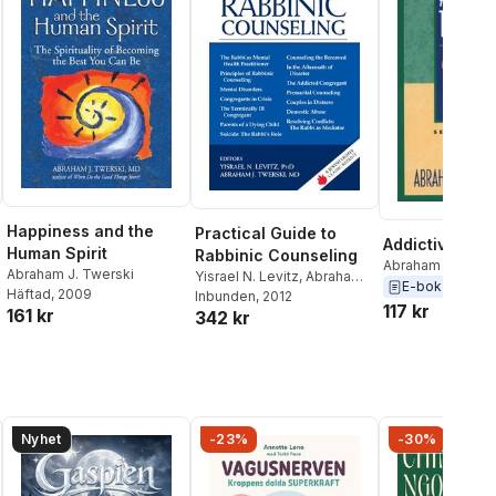
Happiness and the
Practical Guide to
Addictive Thi
Human Spirit
Rabbinic Counseling
Abraham J Twers
Abraham J. Twerski
Yisrael N. Levitz
,
Abraham
E-bok
2009
Häftad
, 2009
J. Twerski
Inbunden
, 2012
117 kr
161 kr
342 kr
Nyhet
-23%
-30%