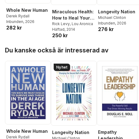
Whole New Human
Miraculous Health:
Longevity Nation
Derek Rydall
How to Heal Your
Michael Clinton
Inbunden
, 2026
Inbunden
, 2026
Body by Unleashing
Rick Levy
,
Lou Aronica
282 kr
276 kr
Häftad
, 2014
the Hidden POW
250 kr
Hoppa över listan
Du kanske också är intresserad av
Nyhet
Whole New Human
Empathy
Longevity Nation
Derek Rydall
Leadership
Michael Clinton