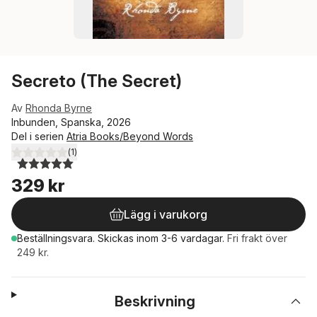
Secreto (The Secret)
Av
Rhonda Byrne
Inbunden, Spanska, 2026
Del i serien
Atria Books/Beyond Words
(
1
)
5,0
utav 5 stjärnor. Totalt antal röster:
329 kr
Lägg i varukorg
Beställningsvara.
Skickas
inom 3-6 vardagar
.
Fri frakt över
249 kr.
Beskrivning