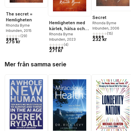
The secret =
Secret
Hemligheten
Hemligheten med
Rhonda Byrne
Rhonda Byrne
kärlek, hälsa och
Inbunden
, 2006
Inbunden
, 2015
(
15
)
pengar : en
Rhonda Byrne
4,0
utav 5 stjärnor. Tota
(
29
)
4,3
utav 5 stjärnor. Totalt antal röster:
232 kr
Inbunden
, 2023
masterclass
275 kr
(
4
)
4,8
utav 5 stjärnor. Totalt antal röster:
271 kr
Hoppa över listan
Mer från samma serie