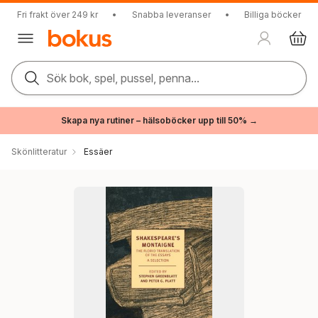
Fri frakt över 249 kr
•
Snabba leveranser
•
Billiga böcker
Sök bok, spel, pussel, penna...
Skapa nya rutiner – hälsoböcker upp till 50% →
Skönlitteratur
Essäer