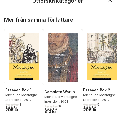
Utforska kategorier
Hoppa över listan
Mer från samma författare
Essayer. Bok 1
Essayer. Bok 2
Complete Works
Michel de Montaigne
Michel de Montaigne
Michel De Montaigne
Storpocket
, 2017
Storpocket
, 2017
Inbunden
, 2003
(
8
)
(
5
)
(
1
)
4,4
utav 5 stjärnor. Totalt antal röster:
4,8
utav 5 stjärnor. Tota
5,0
utav 5 stjärnor. Totalt antal röster:
205 kr
206 kr
312 kr