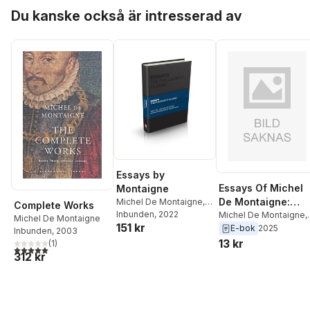
Hoppa över listan
Du kanske också är intresserad av
Essays by
Essays Of Michel
Montaigne
De Montaigne:
Michel De Montaigne
,
Complete Works
Tom Butler-Bowdon
Inbunden
, 2022
Volume 17
Michel De Montaigne
,
Michel De Montaigne
151 kr
Michel De Montaigne
E-bok
2025
Inbunden
, 2003
13 kr
(
1
)
5,0
utav 5 stjärnor. Totalt antal röster:
312 kr