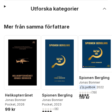
Utforska kategorier
Hoppa över listan
Mer från samma författare
Spionen Bergling
Jonas Bonnier
Ljudbok
2022
(
19
)
4,1
utav 5 stjärnor. Total
Helikopterrånet
Spionen Bergling
119 kr
Jonas Bonnier
Jonas Bonnier
Pocket
, 2026
Pocket
, 2023
99 kr
(
6
)
4,0
utav 5 stjärnor. Totalt antal röster: