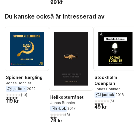
99 kr
Hoppa över listan
Du kanske också är intresserad av
Spionen Bergling
Stockholm
Jonas Bonnier
Odenplan
Ljudbok
2022
Jonas Bonnier
Ljudbok
2018
(
19
)
Helikopterrånet
4,1
utav 5 stjärnor. Totalt antal röster:
119 kr
(
5
)
Jonas Bonnier
3,2
utav 5 stjärnor. Tota
49 kr
E-bok
2017
(
3
)
2,3
utav 5 stjärnor. Totalt antal röster:
79 kr