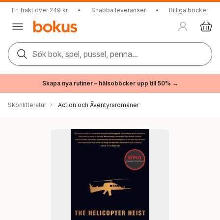
Fri frakt över 249 kr
•
Snabba leveranser
•
Billiga böcker
Sök bok, spel, pussel, penna...
Skapa nya rutiner – hälsoböcker upp till 50% →
Skönlitteratur
Action och Äventyrsromaner