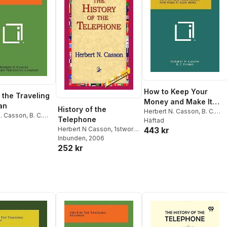
How to Keep Your
 the Traveling
Money and Make It
an
History of the
Earn More
Herbert N. Casson
,
B. C.
N. Casson
,
B. C.
Telephone
Forbes
Häftad
ublishing
Herbert N Casson
,
1stworld
443 kr
y
Library
Inbunden
, 2006
252 kr