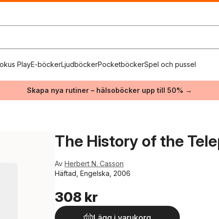
okus Play
E-böcker
Ljudböcker
Pocketböcker
Spel och pussel
Skapa nya rutiner – hälsoböcker upp till 50% →
The History of the Tel
Av
Herbert N. Casson
Häftad, Engelska, 2006
308 kr
Lägg i varukorg