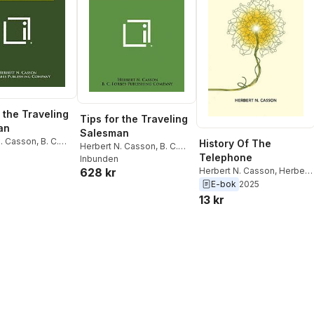
 the Traveling
Tips for the Traveling
an
Salesman
N. Casson
,
B. C.
History Of The
Herbert N. Casson
,
B. C.
ublishing
Telephone
Forbes Publishing
Inbunden
y
Herbert N. Casson
,
Herbert
628 kr
Company
N. Casson
E-bok
2025
13 kr