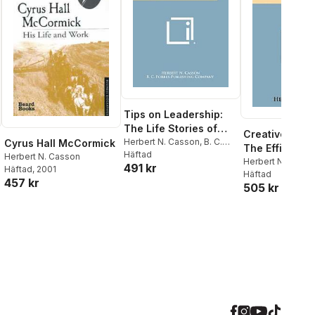
Tips on Leadership:
The Life Stories of
Creative Thin
Twenty-Five Leaders
Herbert N. Casson
,
B. C.
Cyrus Hall McCormick
The Efficient
Forbes Publishing
Häftad
Herbert N. Casson
Cause Progre
Herbert N. Casso
491 kr
Company
Häftad
, 2001
Häftad
Prosperity
457 kr
505 kr