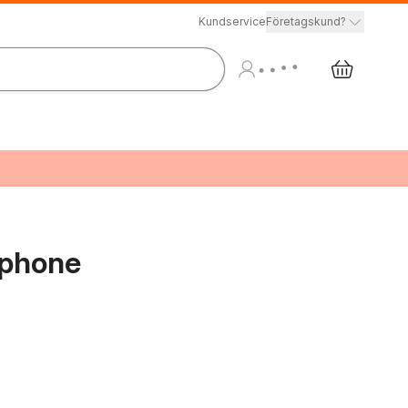
Kundservice
Företagskund?
ephone