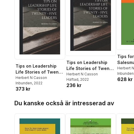
Tips for
Salesm
Tips on Leadership
Tips on Leadership
Herbert 
Life Stories of Twenty
Life Stories of Twenty
Forbes P
Inbunden
- Five Leaders
Herbert N Casson
- Five Leaders
Herbert N Casson
628 kr
Compan
Häftad
, 2022
Inbunden
, 2022
236 kr
373 kr
Hoppa över listan
Du kanske också är intresserad av