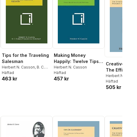
Tips for the Traveling
Making Money
Salesman
Happily: Twelve Tips
Creative Thin
Herbert N. Casson
,
B. C.
on Success and
Herbert N. Casson
The Efficient
Forbes Publishing
Häftad
Häftad
Happiness
Cause Progre
Herbert N. Casso
463 kr
457 kr
Company
Häftad
Prosperity
505 kr