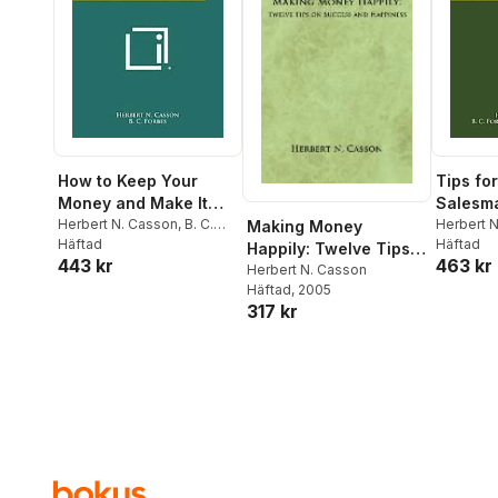
How to Keep Your
Tips for
Money and Make It
Salesm
Earn More
Herbert N. Casson
,
B. C.
Herbert 
Making Money
Forbes
Häftad
Forbes P
Häftad
Happily: Twelve Tips
443 kr
463 kr
Compan
on Success and
Herbert N. Casson
Häftad
, 2005
Happiness
317 kr