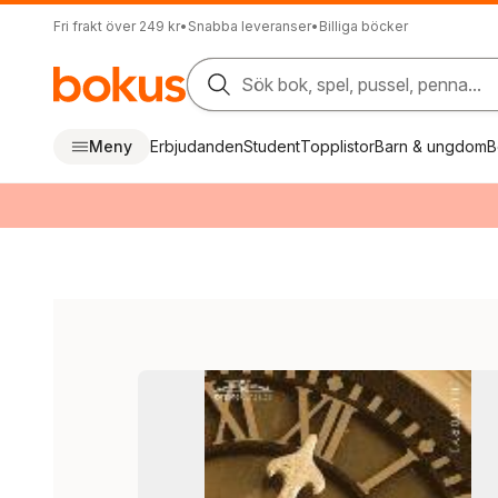
Fri frakt över 249 kr
•
Snabba leveranser
•
Billiga böcker
Sök bok, spel, pussel, penna...
Meny
Erbjudanden
Student
Topplistor
Barn & ungdom
B