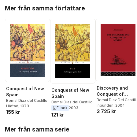
Hoppa över listan
Mer från samma författare
Discovery and
Conquest of New
Conquest of New
Conquest of
Spain
Spain
Mexico 1517-1521
Bernal Diaz Del Castill
Bernal Diaz del Castillo
Bernal Diaz del Castillo
Genaro Garcia
Inbunden
, 2004
Häftad
, 1973
E-bok
2003
3 725 kr
155 kr
121 kr
Hoppa över listan
Mer från samma serie