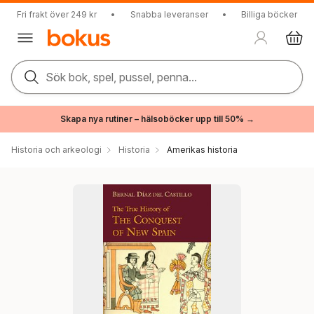
Fri frakt över 249 kr
•
Snabba leveranser
•
Billiga böcker
Sök bok, spel, pussel, penna...
Skapa nya rutiner – hälsoböcker upp till 50% →
Historia och arkeologi
Historia
Amerikas historia