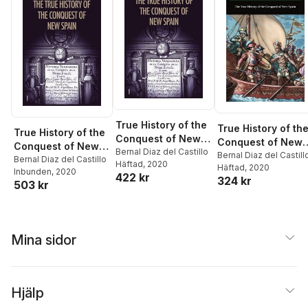
True History of the
True History of th
True History of the
Conquest of New
Conquest of New
Conquest of New
Spain
Bernal Diaz del Castillo
Spain
Bernal Diaz del Castill
Spain
Bernal Diaz del Castillo
Häftad
, 2020
Häftad
, 2020
Inbunden
, 2020
422 kr
324 kr
503 kr
Mina sidor
Hjälp