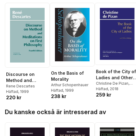
Book of the City of
On the Basis of
Discourse on
Ladies and Other
Morality
Method and
Writings
Christine De Pizan
,
Arthur Schopenhauer
Meditations on
Rene Descartes
Rebecca Kingston
Häftad
, 2018
,
Häftad
, 1999
Häftad
, 1999
First Philosophy
259 kr
Sophie Bourgault
238 kr
220 kr
Hoppa över listan
Du kanske också är intresserad av