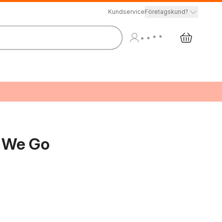
Kundservice
Företagskund?
h We Go