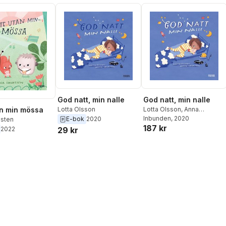
God natt, min nalle
God natt, min nalle
Lotta Olsson
,
Anna
an min mössa
Lotta Olsson
Lindsten
Inbunden
, 2020
E-bok
2020
dsten
187 kr
2022
29 kr