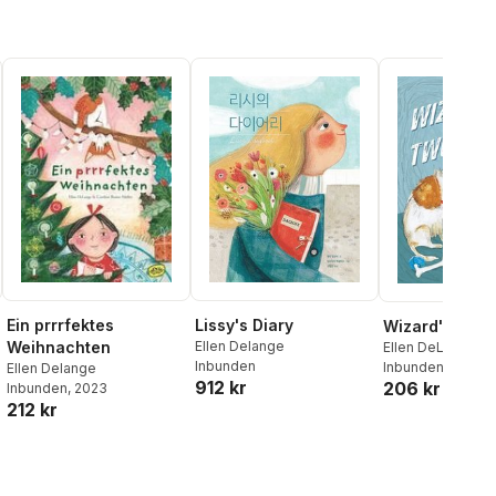
Lissy's Diary
Ein prrrfektes
Wizard's Two 
Ellen Delange
Weihnachten
Ellen DeLange
Inbunden
Inbunden
, 2025
Ellen Delange
912 kr
206 kr
Inbunden
, 2023
212 kr