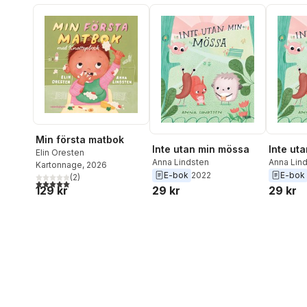
Min första matbok
Inte utan min mössa
Inte ut
Elin Oresten
Anna Lindsten
Anna Lin
Kartonnage
, 2026
E-bok
2022
E-bok
(
2
)
5,0
utav 5 stjärnor. Totalt antal röster:
129 kr
29 kr
29 kr