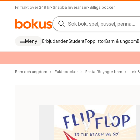
Fri frakt över 249 kr
•
Snabba leveranser
•
Billiga böcker
Sök bok, spel, pussel, penna...
Meny
Erbjudanden
Student
Topplistor
Barn & ungdom
B
Barn och ungdom
Faktaböcker
Fakta för yngre barn
Lek &