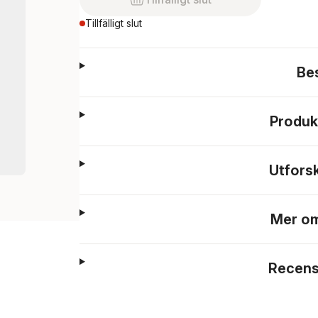
Tillfälligt slut
Be
Produk
Utfors
Mer om
Recens