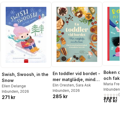
Boken om att b
En toddler vid bordet -
Swish, Swoosh, in the
och fakta om 
mer matglädje, mindre
Snow
myggbett, svi
Maria Frensborg
,
kaos : 55 recept för
Elin Oresten
,
Sara Ask
Ellen Delange
Lindsten
Inbunden
, 2021
sår och hjälp
Inbunden
, 2026
småbarnsåren
Inbunden
, 2026
(
2
)
285 kr
sprutor
271 kr
4,5
utav 5 stjärnor.
178 kr