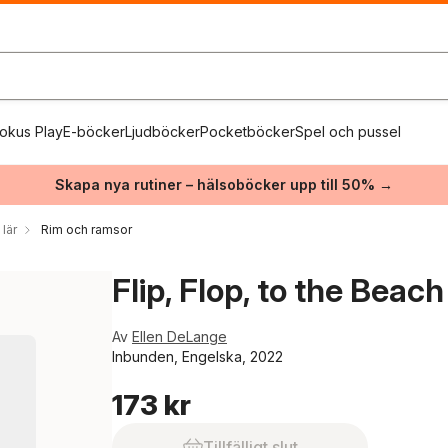
okus Play
E-böcker
Ljudböcker
Pocketböcker
Spel och pussel
Skapa nya rutiner – hälsoböcker upp till 50% →
 lär
Rim och ramsor
Flip, Flop, to the Beac
Av
Ellen DeLange
Inbunden, Engelska, 2022
173 kr
Tillfälligt slut