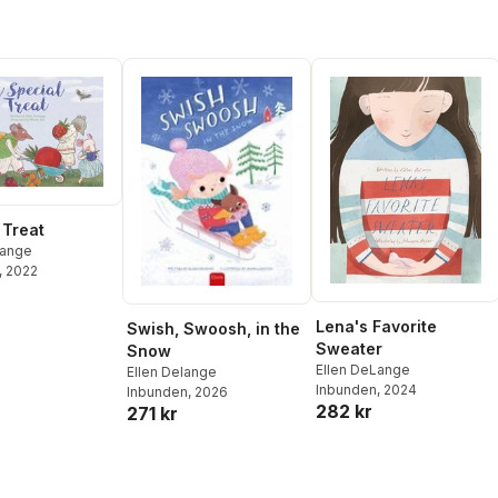
 Treat
Lange
, 2022
Lena's Favorite
Swish, Swoosh, in the
Sweater
Snow
Ellen DeLange
Ellen Delange
Inbunden
, 2024
Inbunden
, 2026
282 kr
271 kr