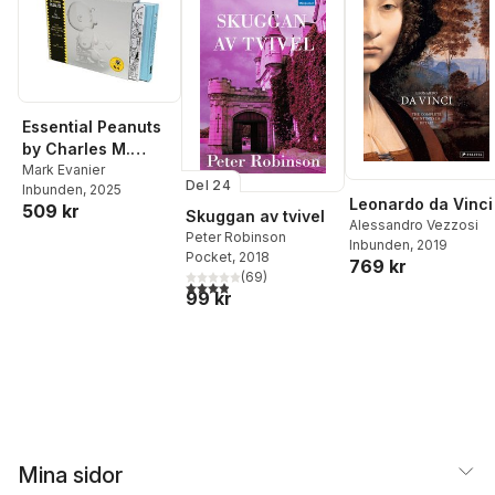
Essential Peanuts
by Charles M.
Schulz
Mark Evanier
Del 24
Inbunden
, 2025
Leonardo da Vinci
509 kr
Skuggan av tvivel
Alessandro Vezzosi
Peter Robinson
Inbunden
, 2019
Pocket
, 2018
769 kr
(
69
)
3,9
utav 5 stjärnor. Totalt antal röster:
99 kr
Mina sidor