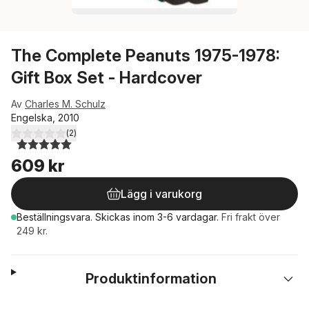
The Complete Peanuts 1975-1978:
Gift Box Set - Hardcover
Av
Charles M. Schulz
Engelska, 2010
(
2
)
5,0
utav 5 stjärnor. Totalt antal röster:
609 kr
Lägg i varukorg
Beställningsvara.
Skickas
inom 3-6 vardagar
.
Fri frakt över
249 kr.
Produktinformation