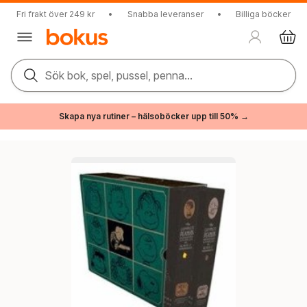
Fri frakt över 249 kr
•
Snabba leveranser
•
Billiga böcker
Sök bok, spel, pussel, penna...
Skapa nya rutiner – hälsoböcker upp till 50% →