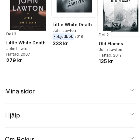
Little White Death
John Lawton
Del 3
Del 2
Ljudbok
2018
Little White Death
333 kr
Old Flames
John Lawton
John Lawton
Häftad
, 2007
Häftad
, 2012
279 kr
135 kr
Mina sidor
Hjälp
Om Bokus