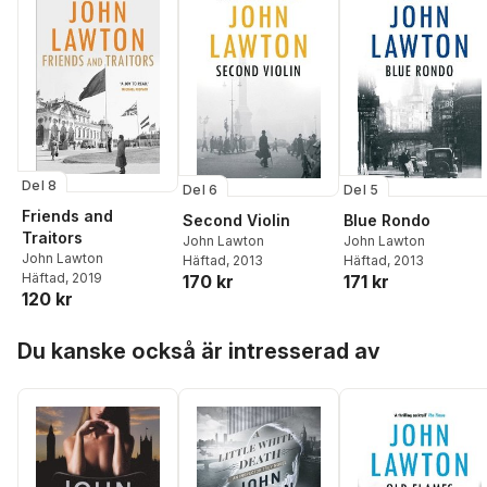
Del 8
Del 6
Del 5
Friends and
Second Violin
Blue Rondo
Traitors
John Lawton
John Lawton
John Lawton
Häftad
, 2013
Häftad
, 2013
Häftad
, 2019
170 kr
171 kr
120 kr
Hoppa över listan
Du kanske också är intresserad av