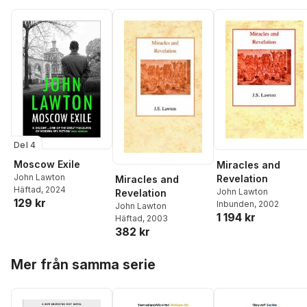
Del 4
Moscow Exile
Miracles and
John Lawton
Revelation
Miracles and
Häftad
, 2024
John Lawton
Revelation
129 kr
Inbunden
, 2002
John Lawton
1 194 kr
Häftad
, 2003
382 kr
Hoppa över listan
Mer från samma serie