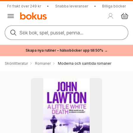
Fri frakt över 249 kr
•
Snabba leveranser
•
Billiga böcker
Sök bok, spel, pussel, penna...
Skapa nya rutiner – hälsoböcker upp till 50% →
Skönlitteratur
Romaner
Moderna och samtida romaner