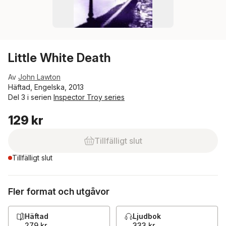
Little White Death
Av
John Lawton
Häftad, Engelska, 2013
Del 3 i serien
Inspector Troy series
129 kr
Tillfälligt slut
Tillfälligt slut
Fler format och utgåvor
Häftad
Ljudbok
279 kr
333 kr